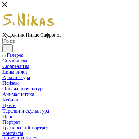
Художник Никас Сафронов
Галерея
Символизм
Сюрреализм
Дрим вижн
Архитектура
Пейзаж
Обнаженная натура
Анималистика
Кубизм
Цветы
Тарелки и скульптура
Цены
Портрет
Графический портрет
Контакты
8-967-121-34-73