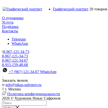
Графический портрет
20 товаров
О художнике
Услуги
Подборки
Контакты
Telegram
WhatsApp
8-967-121-34-73
8-967-121-34-73
8-967-121-34-67
8-915-159-48-68
+7 (967) 121-34-67
WhatsApp
Заказать звонок
info@nikas-safronov.ru
г. Москва
Политика конфиденциальности
2026 © Художник Никас Сафронов