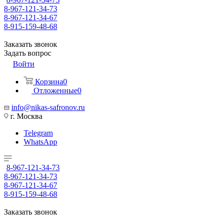
8-967-121-34-73
8-967-121-34-67
8-915-159-48-68
Заказать звонок
Задать вопрос
Войти
Корзина
0
Отложенные
0
info@nikas-safronov.ru
г. Москва
Telegram
WhatsApp
8-967-121-34-73
8-967-121-34-73
8-967-121-34-67
8-915-159-48-68
Заказать звонок