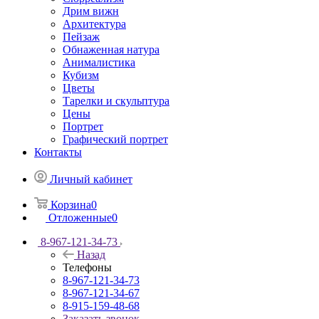
Дрим вижн
Архитектура
Пейзаж
Обнаженная натура
Анималистика
Кубизм
Цветы
Тарелки и скульптура
Цены
Портрет
Графический портрет
Контакты
Личный кабинет
Корзина
0
Отложенные
0
8-967-121-34-73
Назад
Телефоны
8-967-121-34-73
8-967-121-34-67
8-915-159-48-68
Заказать звонок