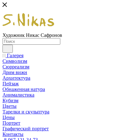
Художник Никас Сафронов
Галерея
Символизм
Сюрреализм
Дрим вижн
Архитектура
Пейзаж
Обнаженная натура
Анималистика
Кубизм
Цветы
Тарелки и скульптура
Цены
Портрет
Графический портрет
Контакты
8-967-121-34-73