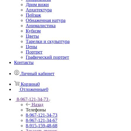
Дрим вижн
Архитектура
Пейзаж
Обнаженная натура
Анималистика
Кубизм
Цветы
Тарелки и скульптура
Цены
Портрет
Графический портрет
Контакты
Личный кабинет
Корзина
0
Отложенные
0
8-967-121-34-73
Назад
Телефоны
8-967-121-34-73
8-967-121-34-67
8-915-159-48-68
Заказать звонок