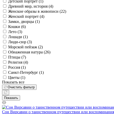
Детский портрет (
1
)
Древний мир, история (
4
)
Женские образы в живописи (
22
)
Женский портрет (
4
)
Замки, дворцы (
1
)
Кошки (
6
)
Лето (
3
)
Лошади (
1
)
Люди-сюр (
3
)
Морской пейзаж (
2
)
Обнаженная натура (
26
)
Птицы (
7
)
Религия (
4
)
Россия (
1
)
Санкт-Петербург (
1
)
Цветы (
1
)
Показать все
Очистить фильтр
Показать
Сон Вирсавии о таинственном путешествии или воспоминани