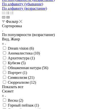
По алфавиту (убывание)
По алфавиту (возрастание)
Фильтр
Сортировка
По популярности (возрастание)
Вид, Жанр
Dream vision (
6
)
Анималистика (
10
)
Архитектура (
1
)
Кубизм (
5
)
Обнаженная натура (
56
)
Портрет (
1
)
Символизм (
21
)
Сюрреализм (
12
)
Показать все
Сюжет
Весна (
2
)
Горный пейзаж (
1
)