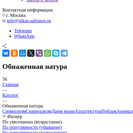
Контактная информация
г. Москва
info@nikas-safronov.ru
Telegram
WhatsApp
Обнаженная натура
56
Главная
—
Каталог
—
Обнаженная натура
Символизм
Сюрреализм
Дрим вижн
Архитектура
Пейзаж
Анимал
Фильтр
По умолчанию (возрастание)
По популярности (убывание)
По популярности (возрастание)