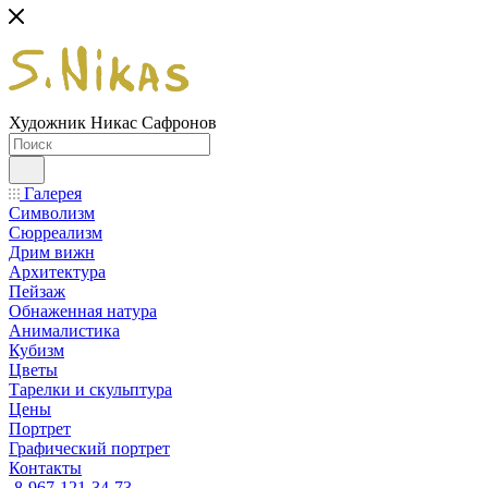
Художник Никас Сафронов
Галерея
Символизм
Сюрреализм
Дрим вижн
Архитектура
Пейзаж
Обнаженная натура
Анималистика
Кубизм
Цветы
Тарелки и скульптура
Цены
Портрет
Графический портрет
Контакты
8-967-121-34-73