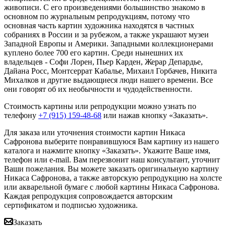
живописи. С его произведениями большинство знакомо в
основном по журнальным репродукциям, потому что
основная часть картин художника находятся в частных
собраниях в России и за рубежом, а также украшают музеи
Западной Европы и Америки. Западными коллекционерами
куплено более 700 его картин. Среди нынешних их
владельцев - Софи Лорен, Пьер Карден, Жерар Депардье,
Дайана Росс, Монтсеррат Кабалье, Михаил Горбачев, Никита
Михалков и другие выдающиеся люди нашего времени. Все
они говорят об их необычности и чудодейственности.
Стоимость картины или репродукции можно узнать по
телефону
+7 (915) 159-48-68
или нажав кнопку «Заказать».
Для заказа или уточнения стоимости картин Никаса
Сафронова выберите понравившуюся Вам картину из нашего
каталога и нажмите кнопку «Заказать».
Укажите Ваше имя,
телефон или e-mail. Вам перезвонит наш консультант, уточнит
Ваши пожелания. Вы можете заказать оригинальную картину
Никаса Сафронова, а также авторскую репродукцию на холсте
или акварельной бумаге с любой картины Никаса Сафронова.
Каждая репродукция сопровождается авторским
сертификатом и подписью художника.
Заказать