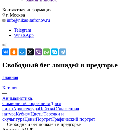
Контактная информация
г. Москва
info@nikas-safronov.ru
Telegram
WhatsApp
Свободный бег лошадей в предгорье
Главная
—
Каталог
—
Анималистика
Символизм
Сюрреализм
Дрим
вижн
Архитектура
Пейзаж
Обнаженная
натура
Кубизм
Цветы
Тарелки и
скульптура
Цены
Портрет
Графический портрет
—
Свободный бег лошадей в предгорье
Артикул:
54129