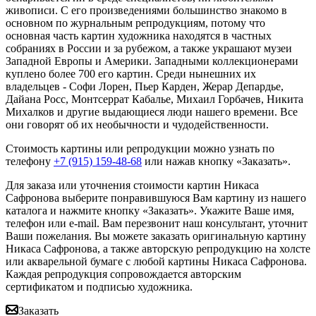
живописи. С его произведениями большинство знакомо в
основном по журнальным репродукциям, потому что
основная часть картин художника находятся в частных
собраниях в России и за рубежом, а также украшают музеи
Западной Европы и Америки. Западными коллекционерами
куплено более 700 его картин. Среди нынешних их
владельцев - Софи Лорен, Пьер Карден, Жерар Депардье,
Дайана Росс, Монтсеррат Кабалье, Михаил Горбачев, Никита
Михалков и другие выдающиеся люди нашего времени. Все
они говорят об их необычности и чудодейственности.
Стоимость картины или репродукции можно узнать по
телефону
+7 (915) 159-48-68
или нажав кнопку «Заказать».
Для заказа или уточнения стоимости картин Никаса
Сафронова выберите понравившуюся Вам картину из нашего
каталога и нажмите кнопку «Заказать».
Укажите Ваше имя,
телефон или e-mail. Вам перезвонит наш консультант, уточнит
Ваши пожелания. Вы можете заказать оригинальную картину
Никаса Сафронова, а также авторскую репродукцию на холсте
или акварельной бумаге с любой картины Никаса Сафронова.
Каждая репродукция сопровождается авторским
сертификатом и подписью художника.
Заказать