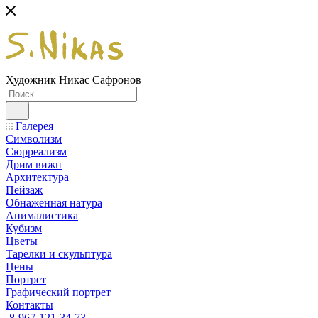
Художник Никас Сафронов
Галерея
Символизм
Сюрреализм
Дрим вижн
Архитектура
Пейзаж
Обнаженная натура
Анималистика
Кубизм
Цветы
Тарелки и скульптура
Цены
Портрет
Графический портрет
Контакты
8-967-121-34-73