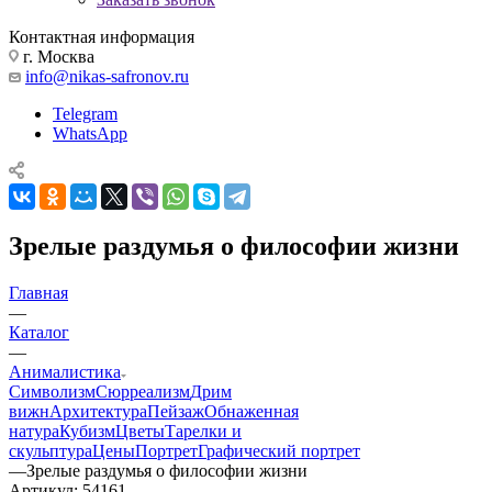
Контактная информация
г. Москва
info@nikas-safronov.ru
Telegram
WhatsApp
Зрелые раздумья о философии жизни
Главная
—
Каталог
—
Анималистика
Символизм
Сюрреализм
Дрим
вижн
Архитектура
Пейзаж
Обнаженная
натура
Кубизм
Цветы
Тарелки и
скульптура
Цены
Портрет
Графический портрет
—
Зрелые раздумья о философии жизни
Артикул:
54161