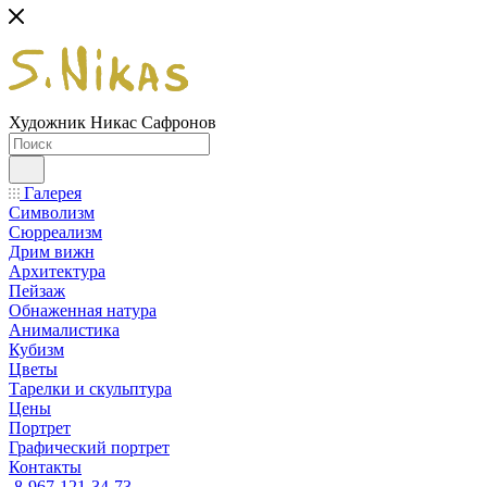
Художник Никас Сафронов
Галерея
Символизм
Сюрреализм
Дрим вижн
Архитектура
Пейзаж
Обнаженная натура
Анималистика
Кубизм
Цветы
Тарелки и скульптура
Цены
Портрет
Графический портрет
Контакты
8-967-121-34-73