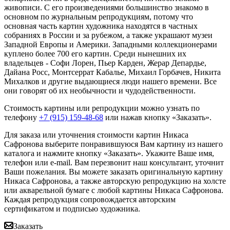
живописи. С его произведениями большинство знакомо в
основном по журнальным репродукциям, потому что
основная часть картин художника находятся в частных
собраниях в России и за рубежом, а также украшают музеи
Западной Европы и Америки. Западными коллекционерами
куплено более 700 его картин. Среди нынешних их
владельцев - Софи Лорен, Пьер Карден, Жерар Депардье,
Дайана Росс, Монтсеррат Кабалье, Михаил Горбачев, Никита
Михалков и другие выдающиеся люди нашего времени. Все
они говорят об их необычности и чудодейственности.
Стоимость картины или репродукции можно узнать по
телефону
+7 (915) 159-48-68
или нажав кнопку «Заказать».
Для заказа или уточнения стоимости картин Никаса
Сафронова выберите понравившуюся Вам картину из нашего
каталога и нажмите кнопку «Заказать».
Укажите Ваше имя,
телефон или e-mail. Вам перезвонит наш консультант, уточнит
Ваши пожелания. Вы можете заказать оригинальную картину
Никаса Сафронова, а также авторскую репродукцию на холсте
или акварельной бумаге с любой картины Никаса Сафронова.
Каждая репродукция сопровождается авторским
сертификатом и подписью художника.
Заказать