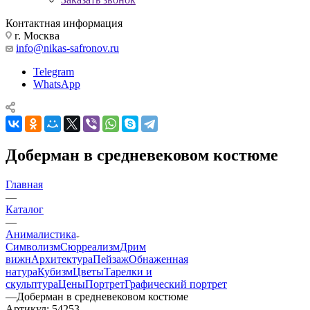
Контактная информация
г. Москва
info@nikas-safronov.ru
Telegram
WhatsApp
Доберман в средневековом костюме
Главная
—
Каталог
—
Анималистика
Символизм
Сюрреализм
Дрим
вижн
Архитектура
Пейзаж
Обнаженная
натура
Кубизм
Цветы
Тарелки и
скульптура
Цены
Портрет
Графический портрет
—
Доберман в средневековом костюме
Артикул:
54253