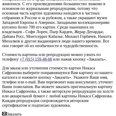
живописи. С его произведениями большинство знакомо в
основном по журнальным репродукциям, потому что
основная часть картин художника находятся в частных
собраниях в России и за рубежом, а также украшают музеи
Западной Европы и Америки. Западными коллекционерами
куплено более 700 его картин. Среди нынешних их
владельцев - Софи Лорен, Пьер Карден, Жерар Депардье,
Дайана Росс, Монтсеррат Кабалье, Михаил Горбачев, Никита
Михалков и другие выдающиеся люди нашего времени. Все
они говорят об их необычности и чудодейственности.
Стоимость картины или репродукции можно узнать по
телефону
+7 (915) 159-48-68
или нажав кнопку «Заказать».
Для заказа или уточнения стоимости картин Никаса
Сафронова выберите понравившуюся Вам картину из нашего
каталога и нажмите кнопку «Заказать».
Укажите Ваше имя,
телефон или e-mail. Вам перезвонит наш консультант, уточнит
Ваши пожелания. Вы можете заказать оригинальную картину
Никаса Сафронова, а также авторскую репродукцию на холсте
или акварельной бумаге с любой картины Никаса Сафронова.
Каждая репродукция сопровождается авторским
сертификатом и подписью художника.
Заказать