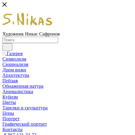
Художник Никас Сафронов
Галерея
Символизм
Сюрреализм
Дрим вижн
Архитектура
Пейзаж
Обнаженная натура
Анималистика
Кубизм
Цветы
Тарелки и скульптура
Цены
Портрет
Графический портрет
Контакты
8-967-121-34-73