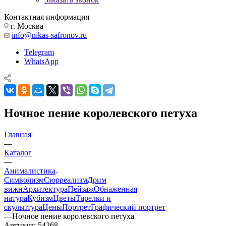
Контактная информация
г. Москва
info@nikas-safronov.ru
Telegram
WhatsApp
Ночное пение королевского петуха
Главная
—
Каталог
—
Анималистика
Символизм
Сюрреализм
Дрим
вижн
Архитектура
Пейзаж
Обнаженная
натура
Кубизм
Цветы
Тарелки и
скульптура
Цены
Портрет
Графический портрет
—
Ночное пение королевского петуха
Артикул:
54268