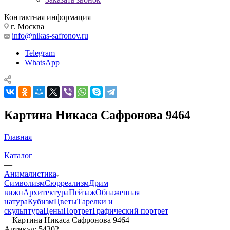
Контактная информация
г. Москва
info@nikas-safronov.ru
Telegram
WhatsApp
Картина Никаса Сафронова 9464
Главная
—
Каталог
—
Анималистика
Символизм
Сюрреализм
Дрим
вижн
Архитектура
Пейзаж
Обнаженная
натура
Кубизм
Цветы
Тарелки и
скульптура
Цены
Портрет
Графический портрет
—
Картина Никаса Сафронова 9464
Артикул:
54302