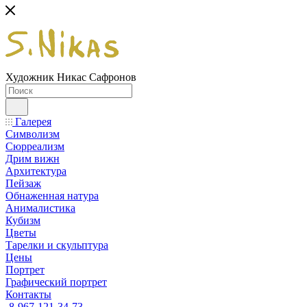
Художник Никас Сафронов
Галерея
Символизм
Сюрреализм
Дрим вижн
Архитектура
Пейзаж
Обнаженная натура
Анималистика
Кубизм
Цветы
Тарелки и скульптура
Цены
Портрет
Графический портрет
Контакты
8-967-121-34-73