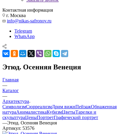
Контактная информация
г. Москва
info@nikas-safronov.ru
Telegram
WhatsApp
Этюд. Осенняя Венеция
Главная
—
Каталог
—
Архитектура
Символизм
Сюрреализм
Дрим вижн
Пейзаж
Обнаженная
натура
Анималистика
Кубизм
Цветы
Тарелки и
скульптура
Цены
Портрет
Графический портрет
—
Этюд. Осенняя Венеция
Артикул:
53576