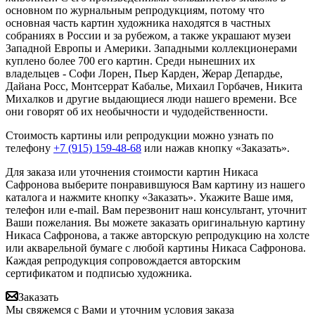
основном по журнальным репродукциям, потому что
основная часть картин художника находятся в частных
собраниях в России и за рубежом, а также украшают музеи
Западной Европы и Америки. Западными коллекционерами
куплено более 700 его картин. Среди нынешних их
владельцев - Софи Лорен, Пьер Карден, Жерар Депардье,
Дайана Росс, Монтсеррат Кабалье, Михаил Горбачев, Никита
Михалков и другие выдающиеся люди нашего времени. Все
они говорят об их необычности и чудодейственности.
Стоимость картины или репродукции можно узнать по
телефону
+7 (915) 159-48-68
или нажав кнопку «Заказать».
Для заказа или уточнения стоимости картин Никаса
Сафронова выберите понравившуюся Вам картину из нашего
каталога и нажмите кнопку «Заказать».
Укажите Ваше имя,
телефон или e-mail. Вам перезвонит наш консультант, уточнит
Ваши пожелания. Вы можете заказать оригинальную картину
Никаса Сафронова, а также авторскую репродукцию на холсте
или акварельной бумаге с любой картины Никаса Сафронова.
Каждая репродукция сопровождается авторским
сертификатом и подписью художника.
Заказать
Мы свяжемся с Вами и уточним условия заказа