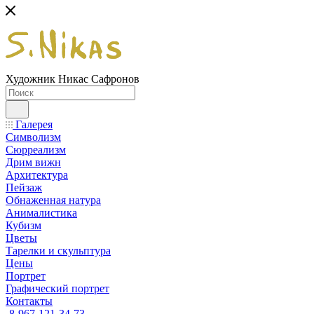
Художник Никас Сафронов
Галерея
Символизм
Сюрреализм
Дрим вижн
Архитектура
Пейзаж
Обнаженная натура
Анималистика
Кубизм
Цветы
Тарелки и скульптура
Цены
Портрет
Графический портрет
Контакты
8-967-121-34-73