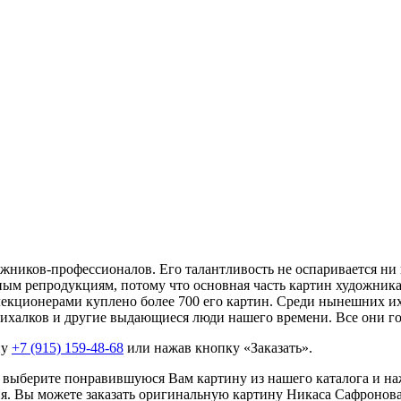
ников-профессионалов. Его талантливость не оспаривается ни 
м репродукциям, потому что основная часть картин художника н
кционерами куплено более 700 его картин. Среди нынешних их 
ихалков и другие выдающиеся люди нашего времени. Все они го
ну
+7 (915) 159-48-68
или нажав кнопку «Заказать».
 выберите понравившуюся Вам картину из нашего каталога и на
ия. Вы можете заказать оригинальную картину Никаса Сафронова