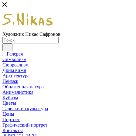
Художник Никас Сафронов
Галерея
Символизм
Сюрреализм
Дрим вижн
Архитектура
Пейзаж
Обнаженная натура
Анималистика
Кубизм
Цветы
Тарелки и скульптура
Цены
Портрет
Графический портрет
Контакты
8-967-121-34-73