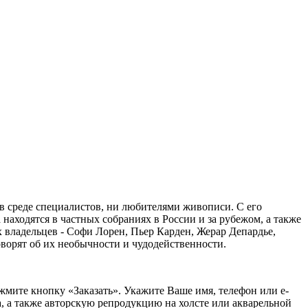
в среде специалистов, ни любителями живописи. С его
аходятся в частных собраниях в России и за рубежом, а также
владельцев - Софи Лорен, Пьер Карден, Жерар Депардье,
ворят об их необычности и чудодейственности.
жмите кнопку «Заказать».
Укажите Ваше имя, телефон или e-
, а также авторскую репродукцию на холсте или акварельной