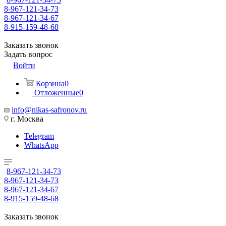
8-967-121-34-73
8-967-121-34-67
8-915-159-48-68
Заказать звонок
Задать вопрос
Войти
Корзина
0
Отложенные
0
info@nikas-safronov.ru
г. Москва
Telegram
WhatsApp
8-967-121-34-73
8-967-121-34-73
8-967-121-34-67
8-915-159-48-68
Заказать звонок