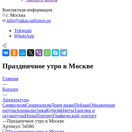
Контактная информация
г. Москва
info@nikas-safronov.ru
Telegram
WhatsApp
Праздничное утро в Москве
Главная
—
Каталог
—
Архитектура
Символизм
Сюрреализм
Дрим вижн
Пейзаж
Обнаженная
натура
Анималистика
Кубизм
Цветы
Тарелки и
скульптура
Цены
Портрет
Графический портрет
—
Праздничное утро в Москве
Артикул:
54586