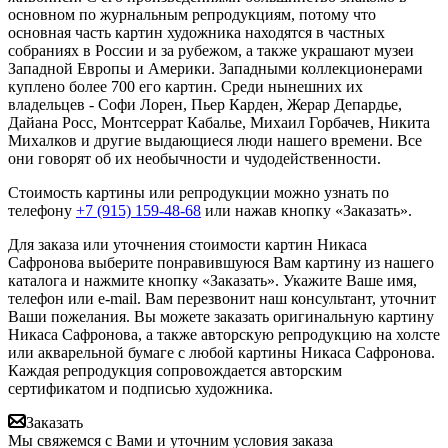
основном по журнальным репродукциям, потому что
основная часть картин художника находятся в частных
собраниях в России и за рубежом, а также украшают музеи
Западной Европы и Америки. Западными коллекционерами
куплено более 700 его картин. Среди нынешних их
владельцев - Софи Лорен, Пьер Карден, Жерар Депардье,
Дайана Росс, Монтсеррат Кабалье, Михаил Горбачев, Никита
Михалков и другие выдающиеся люди нашего времени. Все
они говорят об их необычности и чудодейственности.
Стоимость картины или репродукции можно узнать по
телефону
+7 (915) 159-48-68
или нажав кнопку «Заказать».
Для заказа или уточнения стоимости картин Никаса
Сафронова выберите понравившуюся Вам картину из нашего
каталога и нажмите кнопку «Заказать».
Укажите Ваше имя,
телефон или e-mail. Вам перезвонит наш консультант, уточнит
Ваши пожелания. Вы можете заказать оригинальную картину
Никаса Сафронова, а также авторскую репродукцию на холсте
или акварельной бумаге с любой картины Никаса Сафронова.
Каждая репродукция сопровождается авторским
сертификатом и подписью художника.
Заказать
Мы свяжемся с Вами и уточним условия заказа