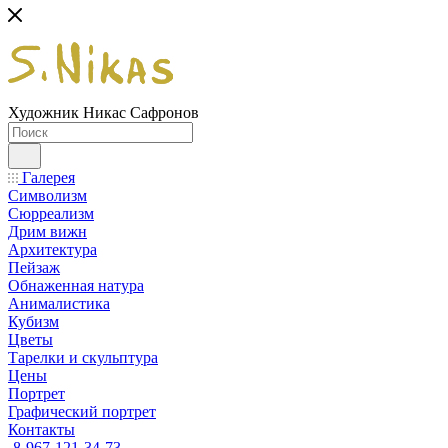
Художник Никас Сафронов
Галерея
Символизм
Сюрреализм
Дрим вижн
Архитектура
Пейзаж
Обнаженная натура
Анималистика
Кубизм
Цветы
Тарелки и скульптура
Цены
Портрет
Графический портрет
Контакты
8-967-121-34-73