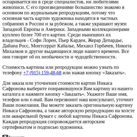
оспаривается ни в среде специалистов, ни любителями
живописи. С его произведениями большинство знакомо в
основном по журнальным репродукциям, потому что
основная часть картин художника находятся в частных
собраниях в России и за рубежом, а также украшают музеи
Западной Европы и Америки. Западными коллекционерами
куплено более 700 его картин. Среди нынешних их
владельцев - Софи Лорен, Пьер Карден, Жерар Депардье,
Дайана Росс, Монтсеррат Кабалье, Михаил Горбачев, Никита
Михалков и другие выдающиеся люди нашего времени. Все
они говорят об их необычности и чудодейственности.
Стоимость картины или репродукции можно узнать по
телефону
+7 (915) 159-48-68
или нажав кнопку «Заказать».
Для заказа или уточнения стоимости картин Никаса
Сафронова выберите понравившуюся Вам картину из нашего
каталога и нажмите кнопку «Заказать».
Укажите Ваше имя,
телефон или e-mail. Вам перезвонит наш консультант, уточнит
Ваши пожелания. Вы можете заказать оригинальную картину
Никаса Сафронова, а также авторскую репродукцию на холсте
или акварельной бумаге с любой картины Никаса Сафронова.
Каждая репродукция сопровождается авторским
сертификатом и подписью художника.