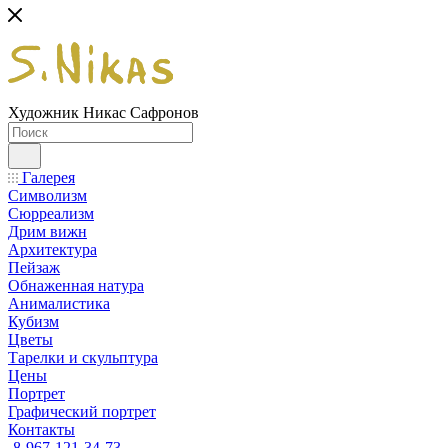
Художник Никас Сафронов
Галерея
Символизм
Сюрреализм
Дрим вижн
Архитектура
Пейзаж
Обнаженная натура
Анималистика
Кубизм
Цветы
Тарелки и скульптура
Цены
Портрет
Графический портрет
Контакты
8-967-121-34-73