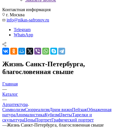
Контактная информация
г. Москва
info@nikas-safronov.ru
Telegram
WhatsApp
Жизнь Санкт-Петербурга,
благословенная свыше
Главная
—
Каталог
—
Архитектура
Символизм
Сюрреализм
Дрим вижн
Пейзаж
Обнаженная
натура
Анималистика
Кубизм
Цветы
Тарелки и
скульптура
Цены
Портрет
Графический портрет
—
Жизнь Санкт-Петербурга, благословенная свыше