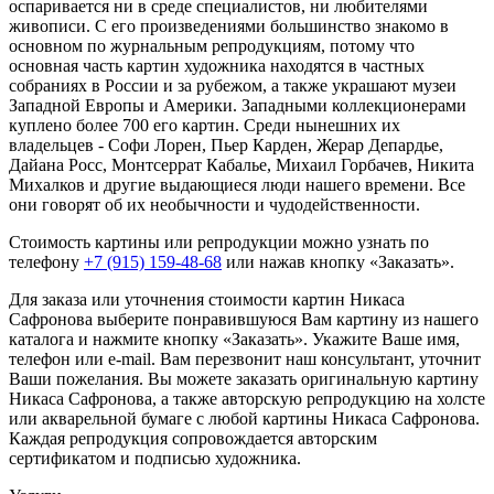
оспаривается ни в среде специалистов, ни любителями
живописи. С его произведениями большинство знакомо в
основном по журнальным репродукциям, потому что
основная часть картин художника находятся в частных
собраниях в России и за рубежом, а также украшают музеи
Западной Европы и Америки. Западными коллекционерами
куплено более 700 его картин. Среди нынешних их
владельцев - Софи Лорен, Пьер Карден, Жерар Депардье,
Дайана Росс, Монтсеррат Кабалье, Михаил Горбачев, Никита
Михалков и другие выдающиеся люди нашего времени. Все
они говорят об их необычности и чудодейственности.
Стоимость картины или репродукции можно узнать по
телефону
+7 (915) 159-48-68
или нажав кнопку «Заказать».
Для заказа или уточнения стоимости картин Никаса
Сафронова выберите понравившуюся Вам картину из нашего
каталога и нажмите кнопку «Заказать».
Укажите Ваше имя,
телефон или e-mail. Вам перезвонит наш консультант, уточнит
Ваши пожелания. Вы можете заказать оригинальную картину
Никаса Сафронова, а также авторскую репродукцию на холсте
или акварельной бумаге с любой картины Никаса Сафронова.
Каждая репродукция сопровождается авторским
сертификатом и подписью художника.