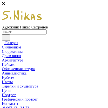
Художник Никас Сафронов
Галерея
Символизм
Сюрреализм
Дрим вижн
Архитектура
Пейзаж
Обнаженная натура
Анималистика
Кубизм
Цветы
Тарелки и скульптура
Цены
Портрет
Графический портрет
Контакты
8-967-121-34-73