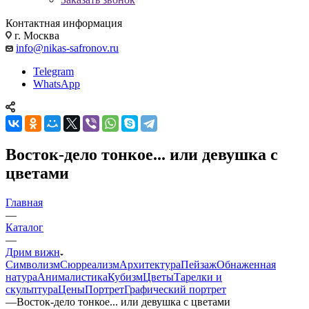
Контактная информация
г. Москва
info@nikas-safronov.ru
Telegram
WhatsApp
Восток-дело тонкое... или девушка с
цветами
Главная
—
Каталог
—
Дрим вижн
Символизм
Сюрреализм
Архитектура
Пейзаж
Обнаженная
натура
Анималистика
Кубизм
Цветы
Тарелки и
скульптура
Цены
Портрет
Графический портрет
—
Восток-дело тонкое... или девушка с цветами