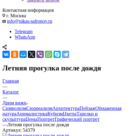
Контактная информация
г. Москва
info@nikas-safronov.ru
Telegram
WhatsApp
Летняя прогулка после дождя
Главная
—
Каталог
—
Дрим вижн
Символизм
Сюрреализм
Архитектура
Пейзаж
Обнаженная
натура
Анималистика
Кубизм
Цветы
Тарелки и
скульптура
Цены
Портрет
Графический портрет
—
Летняя прогулка после дождя
Артикул:
54379