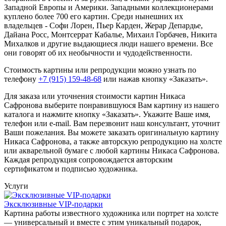
Западной Европы и Америки. Западными коллекционерами
куплено более 700 его картин. Среди нынешних их
владельцев - Софи Лорен, Пьер Карден, Жерар Депардье,
Дайана Росс, Монтсеррат Кабалье, Михаил Горбачев, Никита
Михалков и другие выдающиеся люди нашего времени. Все
они говорят об их необычности и чудодейственности.
Стоимость картины или репродукции можно узнать по
телефону
+7 (915) 159-48-68
или нажав кнопку «Заказать».
Для заказа или уточнения стоимости картин Никаса
Сафронова выберите понравившуюся Вам картину из нашего
каталога и нажмите кнопку «Заказать».
Укажите Ваше имя,
телефон или e-mail. Вам перезвонит наш консультант, уточнит
Ваши пожелания. Вы можете заказать оригинальную картину
Никаса Сафронова, а также авторскую репродукцию на холсте
или акварельной бумаге с любой картины Никаса Сафронова.
Каждая репродукция сопровождается авторским
сертификатом и подписью художника.
Услуги
Эксклюзивные VIP-подарки
Картина работы известного художника или портрет на холсте
— универсальный и вместе с этим уникальный подарок,