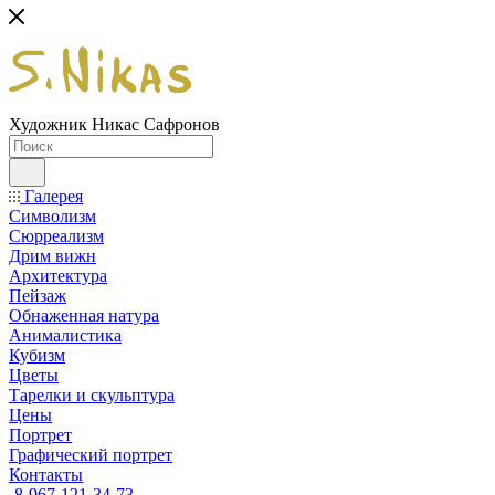
Художник Никас Сафронов
Галерея
Символизм
Сюрреализм
Дрим вижн
Архитектура
Пейзаж
Обнаженная натура
Анималистика
Кубизм
Цветы
Тарелки и скульптура
Цены
Портрет
Графический портрет
Контакты
8-967-121-34-73