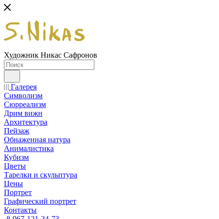
Художник Никас Сафронов
Галерея
Символизм
Сюрреализм
Дрим вижн
Архитектура
Пейзаж
Обнаженная натура
Анималистика
Кубизм
Цветы
Тарелки и скульптура
Цены
Портрет
Графический портрет
Контакты
8-967-121-34-73