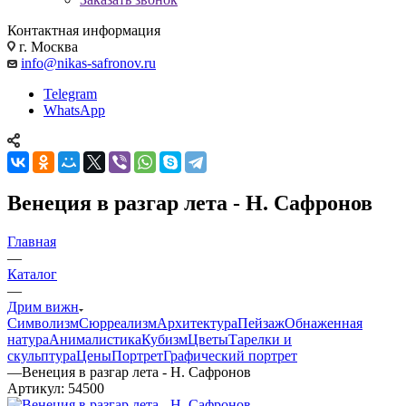
Контактная информация
г. Москва
info@nikas-safronov.ru
Telegram
WhatsApp
Венеция в разгар лета - Н. Сафронов
Главная
—
Каталог
—
Дрим вижн
Символизм
Сюрреализм
Архитектура
Пейзаж
Обнаженная
натура
Анималистика
Кубизм
Цветы
Тарелки и
скульптура
Цены
Портрет
Графический портрет
—
Венеция в разгар лета - Н. Сафронов
Артикул:
54500