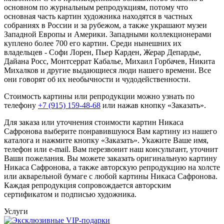
основном по журнальным репродукциям, потому что
основная часть картин художника находятся в частных
собраниях в России и за рубежом, а также украшают музеи
Западной Европы и Америки. Западными коллекционерами
куплено более 700 его картин. Среди нынешних их
владельцев - Софи Лорен, Пьер Карден, Жерар Депардье,
Дайана Росс, Монтсеррат Кабалье, Михаил Горбачев, Никита
Михалков и другие выдающиеся люди нашего времени. Все
они говорят об их необычности и чудодейственности.
Стоимость картины или репродукции можно узнать по
телефону
+7 (915) 159-48-68
или нажав кнопку «Заказать».
Для заказа или уточнения стоимости картин Никаса
Сафронова выберите понравившуюся Вам картину из нашего
каталога и нажмите кнопку «Заказать».
Укажите Ваше имя,
телефон или e-mail. Вам перезвонит наш консультант, уточнит
Ваши пожелания. Вы можете заказать оригинальную картину
Никаса Сафронова, а также авторскую репродукцию на холсте
или акварельной бумаге с любой картины Никаса Сафронова.
Каждая репродукция сопровождается авторским
сертификатом и подписью художника.
Услуги