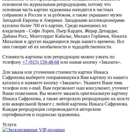
основном по журнальным репродукциям, потому что
основная часть картин художника находятся в частных
собраниях в России и за рубежом, а также украшают музеи
Западной Европы и Америки. Западными коллекционерами
куплено более 700 его картин. Среди нынешних их
владельцев - Софи Лорен, Пьер Карден, Жерар Депардье,
Дайана Росс, Монтсеррат Кабалье, Михаил Горбачев, Никита
Михалков и другие выдающиеся люди нашего времени. Все
они говорят об их необычности и чудодейственности.
Стоимость картины или репродукции можно узнать по
телефону
+7 (915) 159-48-68
или нажав кнопку «Заказать».
Для заказа или уточнения стоимости картин Никаса
Сафронова выберите понравившуюся Вам картину из нашего
каталога и нажмите кнопку «Заказать».
Укажите Ваше имя,
телефон или e-mail. Вам перезвонит наш консультант, уточнит
Ваши пожелания. Вы можете заказать оригинальную картину
Никаса Сафронова, а также авторскую репродукцию на холсте
или акварельной бумаге с любой картины Никаса Сафронова.
Каждая репродукция сопровождается авторским
сертификатом и подписью художника.
Услуги