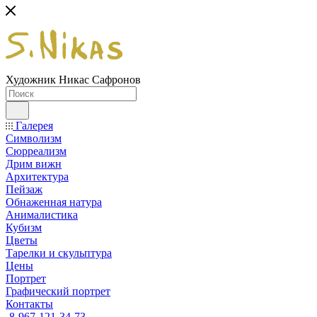
Художник Никас Сафронов
Галерея
Символизм
Сюрреализм
Дрим вижн
Архитектура
Пейзаж
Обнаженная натура
Анималистика
Кубизм
Цветы
Тарелки и скульптура
Цены
Портрет
Графический портрет
Контакты
8-967-121-34-73