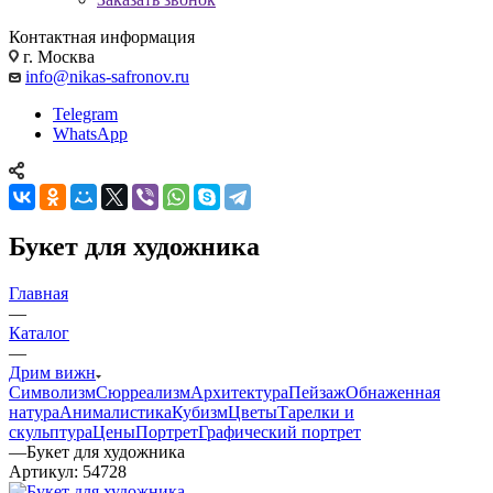
Контактная информация
г. Москва
info@nikas-safronov.ru
Telegram
WhatsApp
Букет для художника
Главная
—
Каталог
—
Дрим вижн
Символизм
Сюрреализм
Архитектура
Пейзаж
Обнаженная
натура
Анималистика
Кубизм
Цветы
Тарелки и
скульптура
Цены
Портрет
Графический портрет
—
Букет для художника
Артикул:
54728