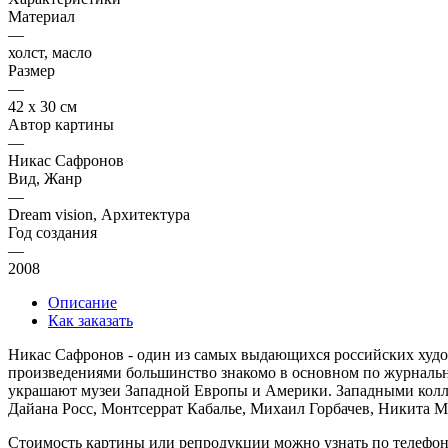
Материал
—
холст, масло
Размер
—
42 х 30 см
Автор картины
—
Никас Сафронов
Вид, Жанр
—
Dream vision, Архитектура
Год создания
—
2008
Описание
Как заказать
Никас Сафронов - один из самых выдающихся российских худож
произведениями большинство знакомо в основном по журнальны
украшают музеи Западной Европы и Америки. Западными колле
Дайана Росс, Монтсеррат Кабалье, Михаил Горбачев, Никита М
Стоимость картины или репродукции можно узнать по телефо