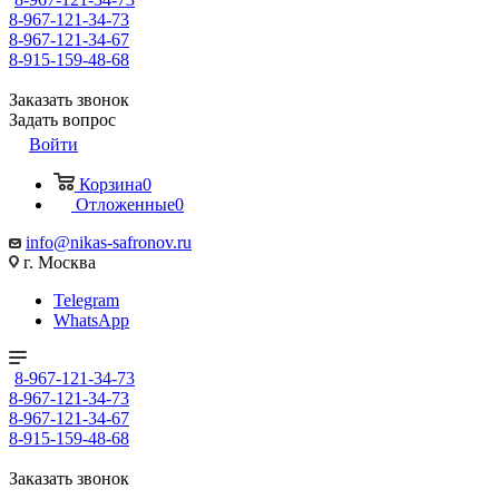
8-967-121-34-73
8-967-121-34-67
8-915-159-48-68
Заказать звонок
Задать вопрос
Войти
Корзина
0
Отложенные
0
info@nikas-safronov.ru
г. Москва
Telegram
WhatsApp
8-967-121-34-73
8-967-121-34-73
8-967-121-34-67
8-915-159-48-68
Заказать звонок