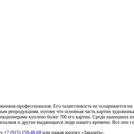
ников-профессионалов. Его талантливость не оспаривается ни 
м репродукциям, потому что основная часть картин художника н
кционерами куплено более 700 его картин. Среди нынешних их 
ихалков и другие выдающиеся люди нашего времени. Все они го
ну
+7 (915) 159-48-68
или нажав кнопку «Заказать».