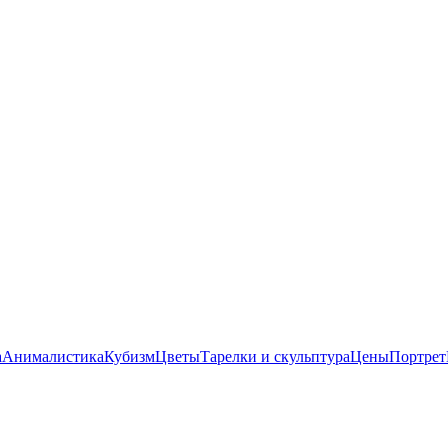
а
Анималистика
Кубизм
Цветы
Тарелки и скульптура
Цены
Портрет