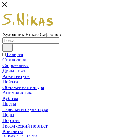
Художник Никас Сафронов
Галерея
Символизм
Сюрреализм
Дрим вижн
Архитектура
Пейзаж
Обнаженная натура
Анималистика
Кубизм
Цветы
Тарелки и скульптура
Цены
Портрет
Графический портрет
Контакты
8-967-121-34-73