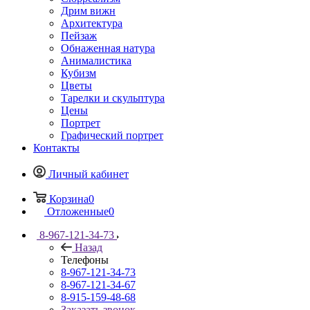
Дрим вижн
Архитектура
Пейзаж
Обнаженная натура
Анималистика
Кубизм
Цветы
Тарелки и скульптура
Цены
Портрет
Графический портрет
Контакты
Личный кабинет
Корзина
0
Отложенные
0
8-967-121-34-73
Назад
Телефоны
8-967-121-34-73
8-967-121-34-67
8-915-159-48-68
Заказать звонок