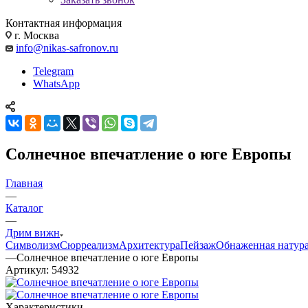
Контактная информация
г. Москва
info@nikas-safronov.ru
Telegram
WhatsApp
Солнечное впечатление о юге Европы
Главная
—
Каталог
—
Дрим вижн
Символизм
Сюрреализм
Архитектура
Пейзаж
Обнаженная натур
—
Солнечное впечатление о юге Европы
Артикул:
54932
Характеристики