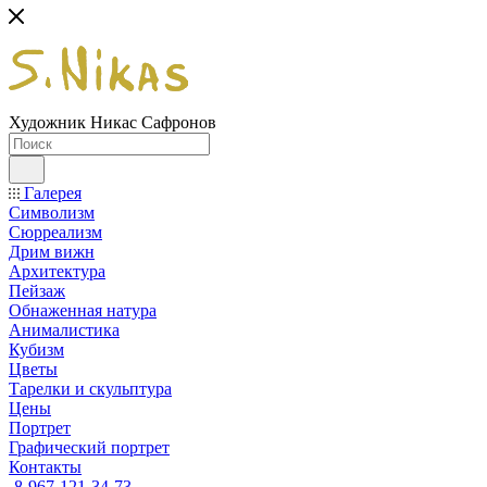
Художник Никас Сафронов
Галерея
Символизм
Сюрреализм
Дрим вижн
Архитектура
Пейзаж
Обнаженная натура
Анималистика
Кубизм
Цветы
Тарелки и скульптура
Цены
Портрет
Графический портрет
Контакты
8-967-121-34-73