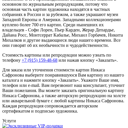
основном по журнальным репродукциям, потому что
основная часть картин художника находятся в частных
собраниях в России и за рубежом, а также украшают музеи
Западной Европы и Америки. Западными коллекционерами
куплено более 700 его картин. Среди нынешних их
владельцев - Софи Лорен, Пьер Карден, Жерар Депардье,
Дайана Росс, Монтсеррат Кабалье, Михаил Горбачев, Никита
Михалков и другие выдающиеся люди нашего времени. Все
они говорят об их необычности и чудодейственности.
Стоимость картины или репродукции можно узнать по
телефону
+7 (915) 159-48-68
или нажав кнопку «Заказать».
Для заказа или уточнения стоимости картин Никаса
Сафронова выберите понравившуюся Вам картину из нашего
каталога и нажмите кнопку «Заказать».
Укажите Ваше имя,
телефон или e-mail. Вам перезвонит наш консультант, уточнит
Ваши пожелания. Вы можете заказать оригинальную картину
Никаса Сафронова, а также авторскую репродукцию на холсте
или акварельной бумаге с любой картины Никаса Сафронова.
Каждая репродукция сопровождается авторским
сертификатом и подписью художника.
Услуги