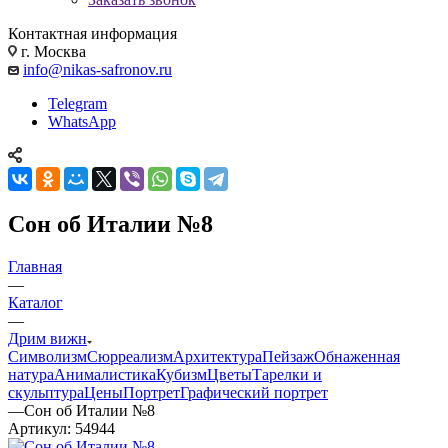
Контактная информация
г. Москва
info@nikas-safronov.ru
Telegram
WhatsApp
Сон об Италии №8
Главная
—
Каталог
—
Дрим вижн
Символизм
Сюрреализм
Архитектура
Пейзаж
Обнаженная
натура
Анималистика
Кубизм
Цветы
Тарелки и
скульптура
Цены
Портрет
Графический портрет
—
Сон об Италии №8
Артикул:
54944