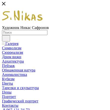
Художник Никас Сафронов
Галерея
Символизм
Сюрреализм
Дрим вижн
Архитектура
Пейзаж
Обнаженная натура
Анималистика
Кубизм
Цветы
Тарелки и скульптура
Цены
Портрет
Графический портрет
Контакты
8-967-121-34-73