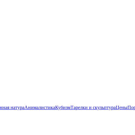
нная натура
Анималистика
Кубизм
Тарелки и скульптура
Цены
Пор