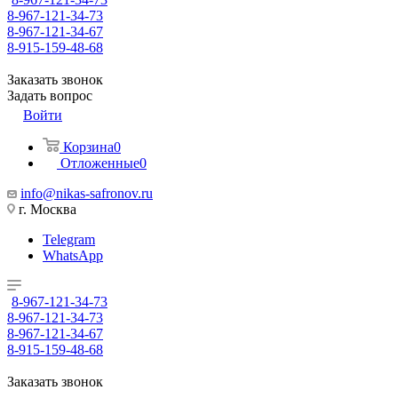
8-967-121-34-73
8-967-121-34-67
8-915-159-48-68
Заказать звонок
Задать вопрос
Войти
Корзина
0
Отложенные
0
info@nikas-safronov.ru
г. Москва
Telegram
WhatsApp
8-967-121-34-73
8-967-121-34-73
8-967-121-34-67
8-915-159-48-68
Заказать звонок