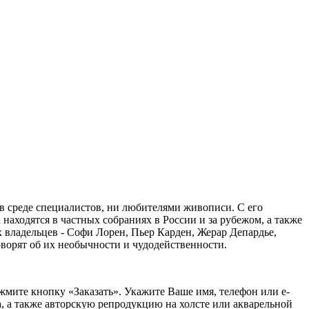
в среде специалистов, ни любителями живописи. С его
аходятся в частных собраниях в России и за рубежом, а также
владельцев - Софи Лорен, Пьер Карден, Жерар Депардье,
ворят об их необычности и чудодейственности.
жмите кнопку «Заказать».
Укажите Ваше имя, телефон или e-
, а также авторскую репродукцию на холсте или акварельной