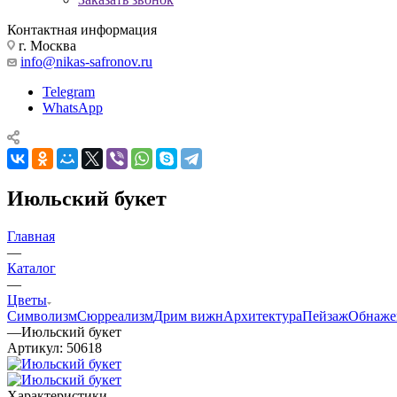
Контактная информация
г. Москва
info@nikas-safronov.ru
Telegram
WhatsApp
Июльский букет
Главная
—
Каталог
—
Цветы
Символизм
Сюрреализм
Дрим вижн
Архитектура
Пейзаж
Обнаже
—
Июльский букет
Артикул:
50618
Характеристики