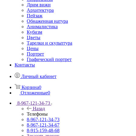
Дрим вижн
Архитектура
Пейзаж
Обнаженная натура
Анималистика
Кубизм
Цветы
Тарелки и скульптура
Цены
Портрет
Графический портрет
Контакты
Личный кабинет
Корзина
0
Отложенные
0
8-967-121-34-73
Назад
Телефоны
8-967-121-34-73
8-967-121-34-67
8-915-159-48-68
Заказать звонок