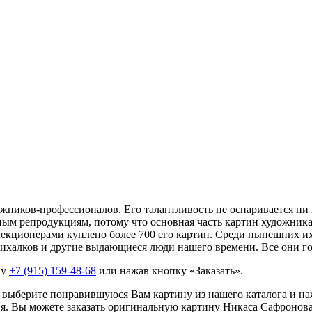
ников-профессионалов. Его талантливость не оспаривается ни 
м репродукциям, потому что основная часть картин художника н
кционерами куплено более 700 его картин. Среди нынешних их 
ихалков и другие выдающиеся люди нашего времени. Все они го
ну
+7 (915) 159-48-68
или нажав кнопку «Заказать».
 выберите понравившуюся Вам картину из нашего каталога и на
ия. Вы можете заказать оригинальную картину Никаса Сафронова