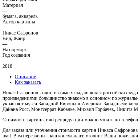
Материал
—
бумага, акварель
Автор картины
—
Никас Сафронов
Вид, Жанр
—
Натюрморт
Год создания
—
2018
Описание
Как заказать
Никас Сафронов - один из самых выдающихся российских худож
произведениями большинство знакомо в основном по журнальны
украшают музеи Западной Европы и Америки. Западными колле
Дайана Росс, Монтсеррат Кабалье, Михаил Горбачев, Никита М
Стоимость картины или репродукции можно узнать по телефо
Для заказа или уточнения стоимости картин Никаса Сафронова
mail. Вам перезвонит наш консультант, уточнит Ваши пожелан