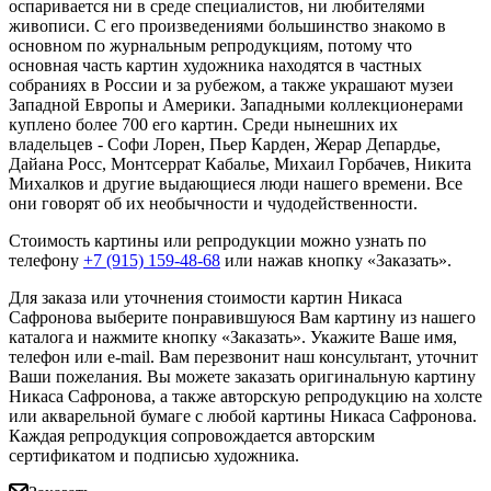
оспаривается ни в среде специалистов, ни любителями
живописи. С его произведениями большинство знакомо в
основном по журнальным репродукциям, потому что
основная часть картин художника находятся в частных
собраниях в России и за рубежом, а также украшают музеи
Западной Европы и Америки. Западными коллекционерами
куплено более 700 его картин. Среди нынешних их
владельцев - Софи Лорен, Пьер Карден, Жерар Депардье,
Дайана Росс, Монтсеррат Кабалье, Михаил Горбачев, Никита
Михалков и другие выдающиеся люди нашего времени. Все
они говорят об их необычности и чудодейственности.
Стоимость картины или репродукции можно узнать по
телефону
+7 (915) 159-48-68
или нажав кнопку «Заказать».
Для заказа или уточнения стоимости картин Никаса
Сафронова выберите понравившуюся Вам картину из нашего
каталога и нажмите кнопку «Заказать».
Укажите Ваше имя,
телефон или e-mail. Вам перезвонит наш консультант, уточнит
Ваши пожелания. Вы можете заказать оригинальную картину
Никаса Сафронова, а также авторскую репродукцию на холсте
или акварельной бумаге с любой картины Никаса Сафронова.
Каждая репродукция сопровождается авторским
сертификатом и подписью художника.