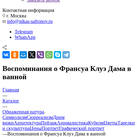
Контактная информация
г. Москва
info@nikas-safronov.ru
Telegram
WhatsApp
Воспоминания о Франсуа Клуэ Дама в
ванной
Главная
—
Каталог
—
Обнаженная натура
Символизм
Сюрреализм
Дрим
вижн
Архитектура
Пейзаж
Анималистика
Кубизм
Цветы
Тарелки
и скульптура
Цены
Портрет
Графический портрет
—
Воспоминания о Франсуа Клуэ Дама в ванной