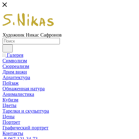
Художник Никас Сафронов
Галерея
Символизм
Сюрреализм
Дрим вижн
Архитектура
Пейзаж
Обнаженная натура
Анималистика
Кубизм
Цветы
Тарелки и скульптура
Цены
Портрет
Графический портрет
Контакты
8-967-121-34-73