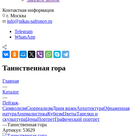
Контактная информация
г. Москва
info@nikas-safronov.ru
Telegram
WhatsApp
Таинственная гора
Главная
—
Каталог
—
Пейзаж
Символизм
Сюрреализм
Дрим вижн
Архитектура
Обнаженная
натура
Анималистика
Кубизм
Цветы
Тарелки и
скульптура
Цены
Портрет
Графический портрет
—
Таинственная гора
Артикул:
53629