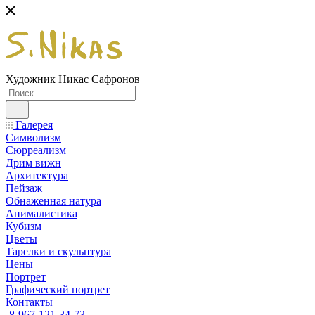
Художник Никас Сафронов
Галерея
Символизм
Сюрреализм
Дрим вижн
Архитектура
Пейзаж
Обнаженная натура
Анималистика
Кубизм
Цветы
Тарелки и скульптура
Цены
Портрет
Графический портрет
Контакты
8-967-121-34-73