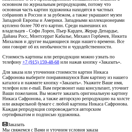
основном по журнальным репродукциям, потому что
основная часть картин художника находятся в частных
собраниях в России и за рубежом, а также украшают музеи
Западной Европы и Америки. Западными коллекционерами
куплено более 700 его картин. Среди нынешних их
владельцев - Софи Лорен, Пьер Карден, Жерар Депардье,
Дайана Росс, Монтсеррат Кабалье, Михаил Горбачев, Никита
Михалков и другие выдающиеся люди нашего времени. Все
они говорят об их необычности и чудодейственности.
Стоимость картины или репродукции можно узнать по
телефону
+7 (915) 159-48-68
или нажав кнопку «Заказать».
Для заказа или уточнения стоимости картин Никаса
Сафронова выберите понравившуюся Вам картину из нашего
каталога и нажмите кнопку «Заказать».
Укажите Ваше имя,
телефон или e-mail. Вам перезвонит наш консультант, уточнит
Ваши пожелания. Вы можете заказать оригинальную картину
Никаса Сафронова, а также авторскую репродукцию на холсте
или акварельной бумаге с любой картины Никаса Сафронова.
Каждая репродукция сопровождается авторским
сертификатом и подписью художника.
Заказать
Мы свяжемся с Вами и уточним условия заказа