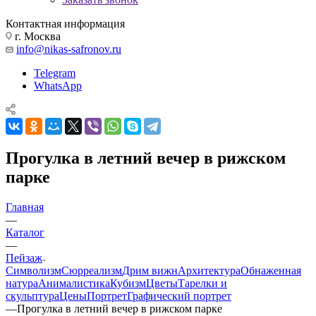
Контактная информация
г. Москва
info@nikas-safronov.ru
Telegram
WhatsApp
Прогулка в летний вечер в рижском
парке
Главная
—
Каталог
—
Пейзаж
Символизм
Сюрреализм
Дрим вижн
Архитектура
Обнаженная
натура
Анималистика
Кубизм
Цветы
Тарелки и
скульптура
Цены
Портрет
Графический портрет
—
Прогулка в летний вечер в рижском парке