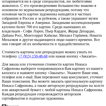
оспаривается ни в среде специалистов, ни любителями
живописи. С его произведениями большинство знакомо в
основном по журнальным репродукциям, потому что
основная часть картин художника находятся в частных
собраниях в России и за рубежом, а также украшают музеи
Западной Европы и Америки. Западными коллекционерами
куплено более 700 его картин. Среди нынешних их
владельцев - Софи Лорен, Пьер Карден, Жерар Депардье,
Дайана Росс, Монтсеррат Кабалье, Михаил Горбачев, Никита
Михалков и другие выдающиеся люди нашего времени. Все
они говорят об их необычности и чудодейственности.
Стоимость картины или репродукции можно узнать по
телефону
+7 (915) 159-48-68
или нажав кнопку «Заказать».
Для заказа или уточнения стоимости картин Никаса
Сафронова выберите понравившуюся Вам картину из нашего
каталога и нажмите кнопку «Заказать».
Укажите Ваше имя,
телефон или e-mail. Вам перезвонит наш консультант, уточнит
Ваши пожелания. Вы можете заказать оригинальную картину
Никаса Сафронова, а также авторскую репродукцию на холсте
или акварельной бумаге с любой картины Никаса Сафронова.
Каждая репродукция сопровождается авторским
сертификатом и подписью художника.