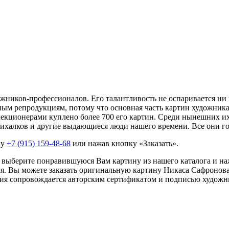
ников-профессионалов. Его талантливость не оспаривается ни 
м репродукциям, потому что основная часть картин художника н
кционерами куплено более 700 его картин. Среди нынешних их 
ихалков и другие выдающиеся люди нашего времени. Все они го
ну
+7 (915) 159-48-68
или нажав кнопку «Заказать».
 выберите понравившуюся Вам картину из нашего каталога и на
ия. Вы можете заказать оригинальную картину Никаса Сафронова
ия сопровождается авторским сертификатом и подписью художн