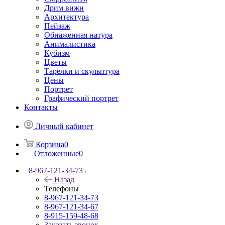
Дрим вижн
Архитектура
Пейзаж
Обнаженная натура
Анималистика
Кубизм
Цветы
Тарелки и скульптура
Цены
Портрет
Графический портрет
Контакты
Личный кабинет
Корзина
0
Отложенные
0
8-967-121-34-73
Назад
Телефоны
8-967-121-34-73
8-967-121-34-67
8-915-159-48-68
Заказать звонок