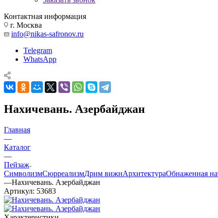
Контактная информация
г. Москва
info@nikas-safronov.ru
Telegram
WhatsApp
Нахичевань. Азербайджан
Главная
—
Каталог
—
Пейзаж
Символизм
Сюрреализм
Дрим вижн
Архитектура
Обнаженная на
—
Нахичевань. Азербайджан
Артикул:
53683
Характеристики