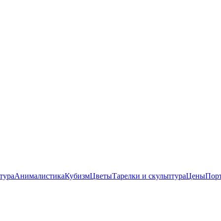
тура
Анималистика
Кубизм
Цветы
Тарелки и скульптура
Цены
Пор