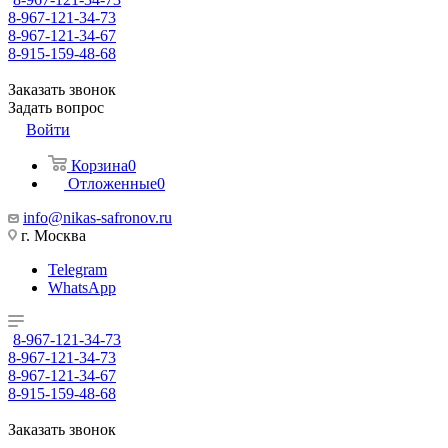
8-967-121-34-73
8-967-121-34-67
8-915-159-48-68
Заказать звонок
Задать вопрос
Войти
Корзина
0
Отложенные
0
info@nikas-safronov.ru
г. Москва
Telegram
WhatsApp
8-967-121-34-73
8-967-121-34-73
8-967-121-34-67
8-915-159-48-68
Заказать звонок