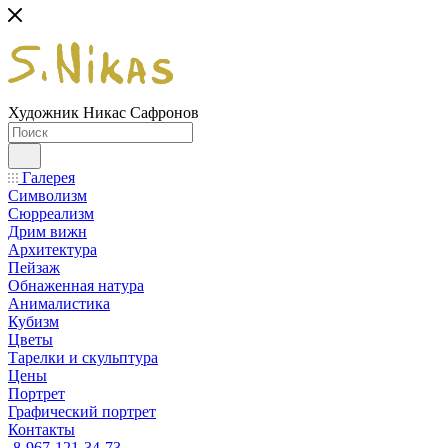
Художник Никас Сафронов
Галерея
Символизм
Сюрреализм
Дрим вижн
Архитектура
Пейзаж
Обнаженная натура
Анималистика
Кубизм
Цветы
Тарелки и скульптура
Цены
Портрет
Графический портрет
Контакты
8-967-121-34-73