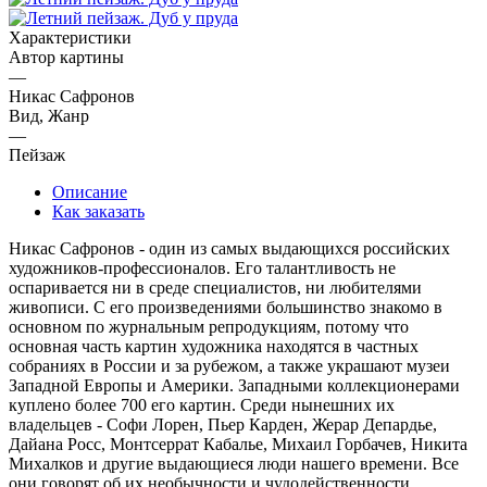
Характеристики
Автор картины
—
Никас Сафронов
Вид, Жанр
—
Пейзаж
Описание
Как заказать
Никас Сафронов - один из самых выдающихся российских
художников-профессионалов. Его талантливость не
оспаривается ни в среде специалистов, ни любителями
живописи. С его произведениями большинство знакомо в
основном по журнальным репродукциям, потому что
основная часть картин художника находятся в частных
собраниях в России и за рубежом, а также украшают музеи
Западной Европы и Америки. Западными коллекционерами
куплено более 700 его картин. Среди нынешних их
владельцев - Софи Лорен, Пьер Карден, Жерар Депардье,
Дайана Росс, Монтсеррат Кабалье, Михаил Горбачев, Никита
Михалков и другие выдающиеся люди нашего времени. Все
они говорят об их необычности и чудодейственности.