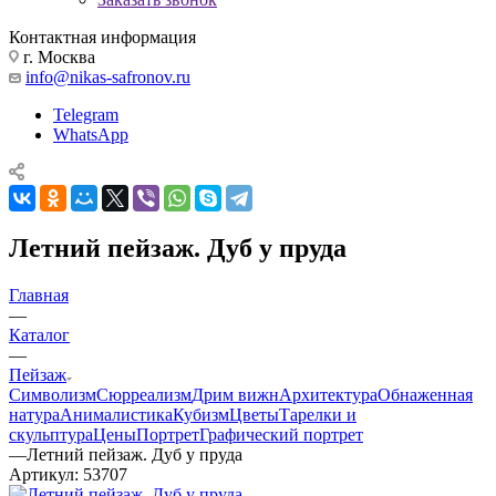
Контактная информация
г. Москва
info@nikas-safronov.ru
Telegram
WhatsApp
Летний пейзаж. Дуб у пруда
Главная
—
Каталог
—
Пейзаж
Символизм
Сюрреализм
Дрим вижн
Архитектура
Обнаженная
натура
Анималистика
Кубизм
Цветы
Тарелки и
скульптура
Цены
Портрет
Графический портрет
—
Летний пейзаж. Дуб у пруда
Артикул:
53707