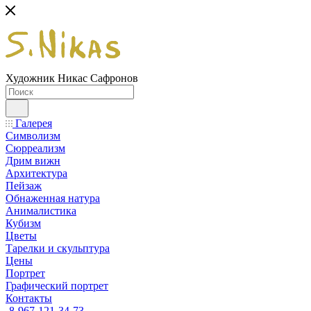
Художник Никас Сафронов
Галерея
Символизм
Сюрреализм
Дрим вижн
Архитектура
Пейзаж
Обнаженная натура
Анималистика
Кубизм
Цветы
Тарелки и скульптура
Цены
Портрет
Графический портрет
Контакты
8-967-121-34-73