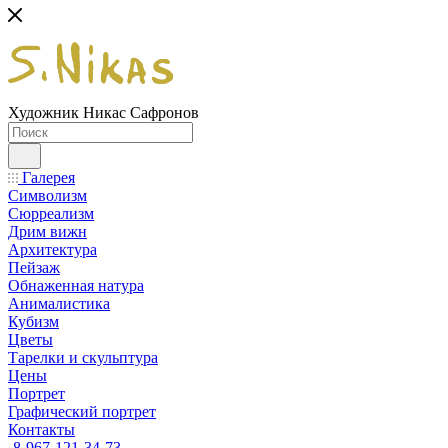
Художник Никас Сафронов
Галерея
Символизм
Сюрреализм
Дрим вижн
Архитектура
Пейзаж
Обнаженная натура
Анималистика
Кубизм
Цветы
Тарелки и скульптура
Цены
Портрет
Графический портрет
Контакты
8-967-121-34-73