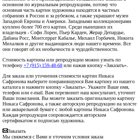
основном по журнальным репродукциям, потому что
основная часть картин художника находятся в частных
собраниях в России и за рубежом, а также украшают музеи
Западной Европы и Америки. Западными коллекционерами
куплено более 700 его картин. Среди нынешних их
владельцев - Софи Лорен, Пьер Карден, Жерар Депардье,
Дайана Росс, Монтсеррат Кабалье, Михаил Горбачев, Никита
Михалков и другие выдающиеся люди нашего времени. Все
они говорят об их необычности и чудодейственности.
Стоимость картины или репродукции можно узнать по
телефону
+7 (915) 159-48-68
или нажав кнопку «Заказать».
Для заказа или уточнения стоимости картин Никаса
Сафронова выберите понравившуюся Вам картину из нашего
каталога и нажмите кнопку «Заказать».
Укажите Ваше имя,
телефон или e-mail. Вам перезвонит наш консультант, уточнит
Ваши пожелания. Вы можете заказать оригинальную картину
Никаса Сафронова, а также авторскую репродукцию на холсте
или акварельной бумаге с любой картины Никаса Сафронова.
Каждая репродукция сопровождается авторским
сертификатом и подписью художника.
Заказать
Мы свяжемся с Вами и уточним условия заказа