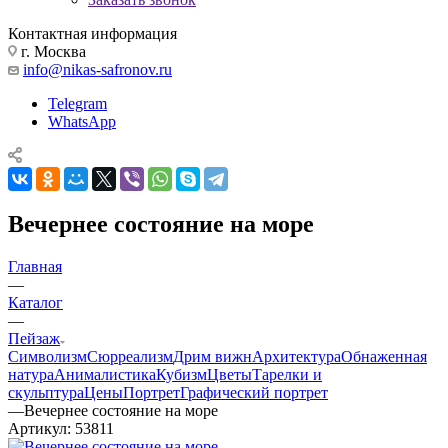
Контактная информация
г. Москва
info@nikas-safronov.ru
Telegram
WhatsApp
Вечернее состояние на море
Главная
—
Каталог
—
Пейзаж
Символизм
Сюрреализм
Дрим вижн
Архитектура
Обнаженная
натура
Анималистика
Кубизм
Цветы
Тарелки и
скульптура
Цены
Портрет
Графический портрет
—
Вечернее состояние на море
Артикул:
53811