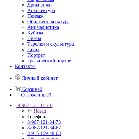
Дрим вижн
Архитектура
Пейзаж
Обнаженная натура
Анималистика
Кубизм
Цветы
Тарелки и скульптура
Цены
Портрет
Графический портрет
Контакты
Личный кабинет
Корзина
0
Отложенные
0
8-967-121-34-73
Назад
Телефоны
8-967-121-34-73
8-967-121-34-67
8-915-159-48-68
Заказать звонок