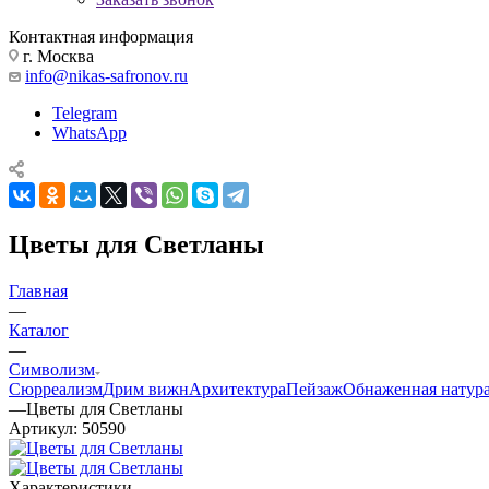
Контактная информация
г. Москва
info@nikas-safronov.ru
Telegram
WhatsApp
Цветы для Светланы
Главная
—
Каталог
—
Символизм
Сюрреализм
Дрим вижн
Архитектура
Пейзаж
Обнаженная натур
—
Цветы для Светланы
Артикул:
50590
Характеристики