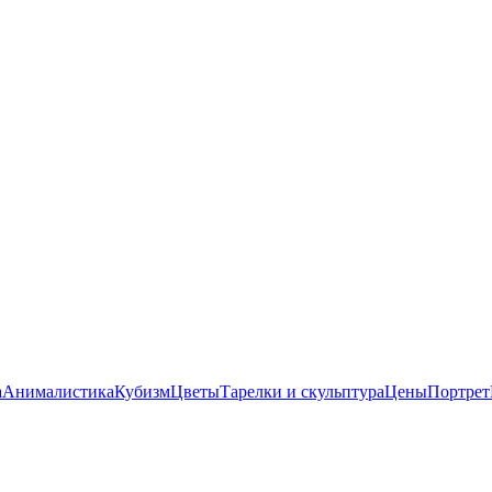
а
Анималистика
Кубизм
Цветы
Тарелки и скульптура
Цены
Портрет