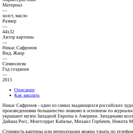
Материал
—
холст, масло
Размер
—
44х32
Автор картины
—
Никас Сафронов
Вид, Жанр
—
Символизм
Год создания
—
2013
Описание
Как заказать
Никас Сафронов - один из самых выдающихся российских худож
произведениями большинство знакомо в основном по журнальны
украшают музеи Западной Европы и Америки. Западными колле
Дайана Росс, Монтсеррат Кабалье, Михаил Горбачев, Никита М
Стоимость картины или репродукции можно узнать по телефо