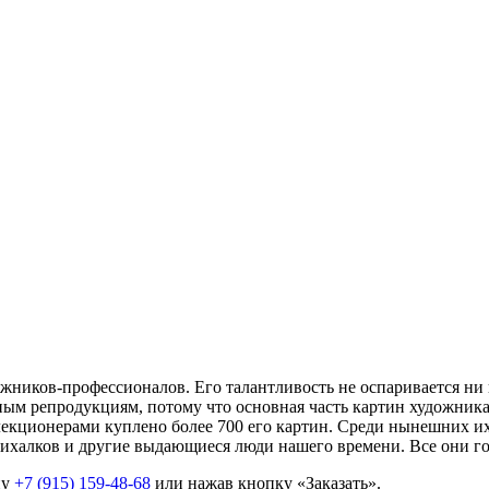
ников-профессионалов. Его талантливость не оспаривается ни 
м репродукциям, потому что основная часть картин художника н
кционерами куплено более 700 его картин. Среди нынешних их 
ихалков и другие выдающиеся люди нашего времени. Все они го
ну
+7 (915) 159-48-68
или нажав кнопку «Заказать».