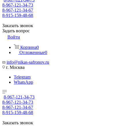
8-967-121-34-73
8-967-121-34-67
8-915-159-48-68
Заказать звонок
Задать вопрос
Войти
Корзина
0
Отложенные
0
info@nikas-safronov.ru
г. Москва
Telegram
WhatsApp
8-967-121-34-73
8-967-121-34-73
8-967-121-34-67
8-915-159-48-68
Заказать звонок