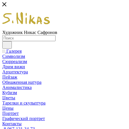
Художник Никас Сафронов
Галерея
Символизм
Сюрреализм
Дрим вижн
Архитектура
Пейзаж
Обнаженная натура
Анималистика
Кубизм
Цветы
Тарелки и скульптура
Цены
Портрет
Графический портрет
Контакты
8-967-121-34-73