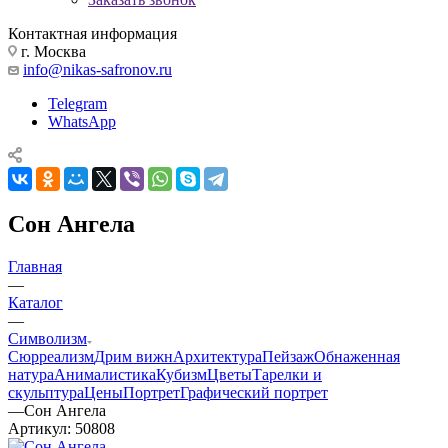
Контактная информация
г. Москва
info@nikas-safronov.ru
Telegram
WhatsApp
Сон Ангела
Главная
—
Каталог
—
Символизм
Сюрреализм
Дрим вижн
Архитектура
Пейзаж
Обнаженная
натура
Анималистика
Кубизм
Цветы
Тарелки и
скульптура
Цены
Портрет
Графический портрет
—
Сон Ангела
Артикул:
50808