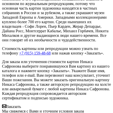
основном по журнальным репродукциям, потому что
основная часть картин художника находятся в частных
собраниях в России и за рубежом, а также украшают музеи
Западной Европы и Америки. Западными коллекционерами
куплено более 700 его картин. Среди нынешних их
владельцев - Софи Лорен, Пьер Карден, Жерар Депардье,
Дайана Росс, Монтсеррат Кабалье, Михаил Горбачев, Никита
Михалков и другие выдающиеся люди нашего времени. Все
они говорят об их необычности и чудодейственности.
Стоимость картины или репродукции можно узнать по
телефону
+7 (915) 159-48-68
или нажав кнопку «Заказать».
Для заказа или уточнения стоимости картин Никаса
Сафронова выберите понравившуюся Вам картину из нашего
каталога и нажмите кнопку «Заказать».
Укажите Ваше имя,
телефон или e-mail. Вам перезвонит наш консультант, уточнит
Ваши пожелания. Вы можете заказать оригинальную картину
Никаса Сафронова, а также авторскую репродукцию на холсте
или акварельной бумаге с любой картины Никаса Сафронова.
Каждая репродукция сопровождается авторским
сертификатом и подписью художника.
Заказать
Мы свяжемся с Вами и уточним условия заказа