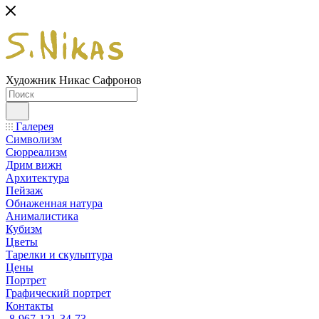
Художник Никас Сафронов
Галерея
Символизм
Сюрреализм
Дрим вижн
Архитектура
Пейзаж
Обнаженная натура
Анималистика
Кубизм
Цветы
Тарелки и скульптура
Цены
Портрет
Графический портрет
Контакты
8-967-121-34-73