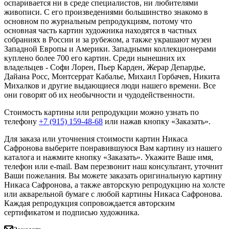
оспаривается ни в среде специалистов, ни любителями
живописи. С его произведениями большинство знакомо в
основном по журнальным репродукциям, потому что
основная часть картин художника находятся в частных
собраниях в России и за рубежом, а также украшают музеи
Западной Европы и Америки. Западными коллекционерами
куплено более 700 его картин. Среди нынешних их
владельцев - Софи Лорен, Пьер Карден, Жерар Депардье,
Дайана Росс, Монтсеррат Кабалье, Михаил Горбачев, Никита
Михалков и другие выдающиеся люди нашего времени. Все
они говорят об их необычности и чудодейственности.
Стоимость картины или репродукции можно узнать по
телефону
+7 (915) 159-48-68
или нажав кнопку «Заказать».
Для заказа или уточнения стоимости картин Никаса
Сафронова выберите понравившуюся Вам картину из нашего
каталога и нажмите кнопку «Заказать».
Укажите Ваше имя,
телефон или e-mail. Вам перезвонит наш консультант, уточнит
Ваши пожелания. Вы можете заказать оригинальную картину
Никаса Сафронова, а также авторскую репродукцию на холсте
или акварельной бумаге с любой картины Никаса Сафронова.
Каждая репродукция сопровождается авторским
сертификатом и подписью художника.