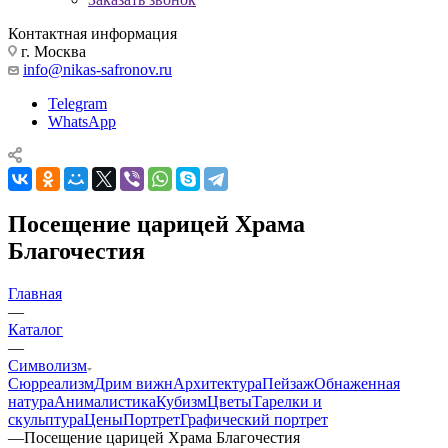
Контактная информация
г. Москва
info@nikas-safronov.ru
Telegram
WhatsApp
Посещение царицей Храма
Благочестия
Главная
—
Каталог
—
Символизм
Сюрреализм
Дрим вижн
Архитектура
Пейзаж
Обнаженная
натура
Анималистика
Кубизм
Цветы
Тарелки и
скульптура
Цены
Портрет
Графический портрет
—
Посещение царицей Храма Благочестия