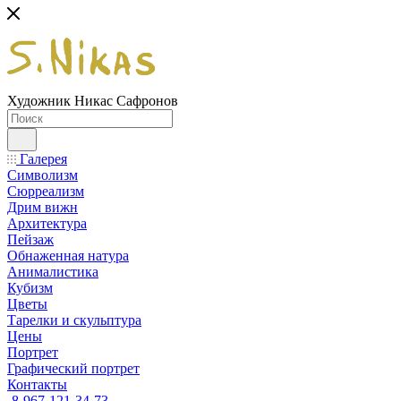
Художник Никас Сафронов
Галерея
Символизм
Сюрреализм
Дрим вижн
Архитектура
Пейзаж
Обнаженная натура
Анималистика
Кубизм
Цветы
Тарелки и скульптура
Цены
Портрет
Графический портрет
Контакты
8-967-121-34-73