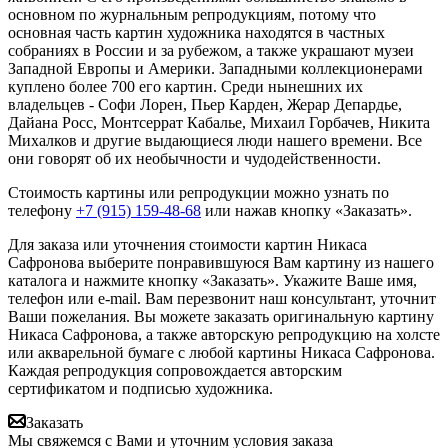
основном по журнальным репродукциям, потому что
основная часть картин художника находятся в частных
собраниях в России и за рубежом, а также украшают музеи
Западной Европы и Америки. Западными коллекционерами
куплено более 700 его картин. Среди нынешних их
владельцев - Софи Лорен, Пьер Карден, Жерар Депардье,
Дайана Росс, Монтсеррат Кабалье, Михаил Горбачев, Никита
Михалков и другие выдающиеся люди нашего времени. Все
они говорят об их необычности и чудодейственности.
Стоимость картины или репродукции можно узнать по
телефону
+7 (915) 159-48-68
или нажав кнопку «Заказать».
Для заказа или уточнения стоимости картин Никаса
Сафронова выберите понравившуюся Вам картину из нашего
каталога и нажмите кнопку «Заказать».
Укажите Ваше имя,
телефон или e-mail. Вам перезвонит наш консультант, уточнит
Ваши пожелания. Вы можете заказать оригинальную картину
Никаса Сафронова, а также авторскую репродукцию на холсте
или акварельной бумаге с любой картины Никаса Сафронова.
Каждая репродукция сопровождается авторским
сертификатом и подписью художника.
Заказать
Мы свяжемся с Вами и уточним условия заказа