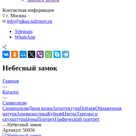
Контактная информация
г. Москва
info@nikas-safronov.ru
Telegram
WhatsApp
Небесный замок
Главная
—
Каталог
—
Символизм
Сюрреализм
Дрим вижн
Архитектура
Пейзаж
Обнаженная
натура
Анималистика
Кубизм
Цветы
Тарелки и
скульптура
Цены
Портрет
Графический портрет
—
Небесный замок
Артикул:
50956