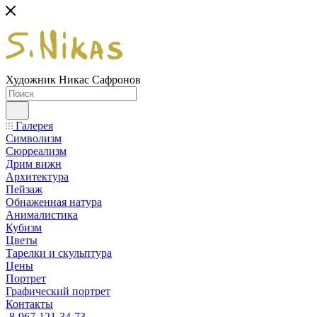
Художник Никас Сафронов
Галерея
Символизм
Сюрреализм
Дрим вижн
Архитектура
Пейзаж
Обнаженная натура
Анималистика
Кубизм
Цветы
Тарелки и скульптура
Цены
Портрет
Графический портрет
Контакты
8-967-121-34-73