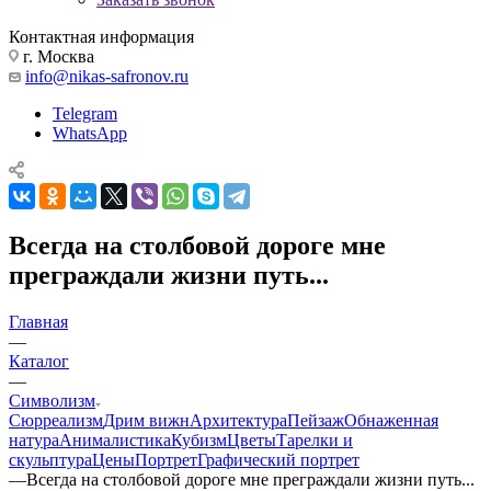
Контактная информация
г. Москва
info@nikas-safronov.ru
Telegram
WhatsApp
Всегда на столбовой дороге мне
преграждали жизни путь...
Главная
—
Каталог
—
Символизм
Сюрреализм
Дрим вижн
Архитектура
Пейзаж
Обнаженная
натура
Анималистика
Кубизм
Цветы
Тарелки и
скульптура
Цены
Портрет
Графический портрет
—
Всегда на столбовой дороге мне преграждали жизни путь...