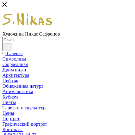
Художник Никас Сафронов
Галерея
Символизм
Сюрреализм
Дрим вижн
Архитектура
Пейзаж
Обнаженная натура
Анималистика
Кубизм
Цветы
Тарелки и скульптура
Цены
Портрет
Графический портрет
Контакты
8-967-121-34-73