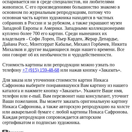
оспаривается ни в среде специалистов, ни любителями
живописи. С его произведениями большинство знакомо в
основном по журнальным репродукциям, потому что
основная часть картин художника находятся в частных
собраниях в России и за рубежом, а также украшают музеи
Западной Европы и Америки. Западными коллекционерами
куплено более 700 его картин. Среди нынешних их
владельцев - Софи Лорен, Пьер Карден, Жерар Депардье,
Дайана Росс, Монтсеррат Кабалье, Михаил Горбачев, Никита
Михалков и другие выдающиеся люди нашего времени. Все
они говорят об их необычности и чудодейственности.
Стоимость картины или репродукции можно узнать по
телефону
+7 (915) 159-48-68
или нажав кнопку «Заказать».
Для заказа или уточнения стоимости картин Никаса
Сафронова выберите понравившуюся Вам картину из нашего
каталога и нажмите кнопку «Заказать».
Укажите Ваше имя,
телефон или e-mail. Вам перезвонит наш консультант, уточнит
Ваши пожелания. Вы можете заказать оригинальную картину
Никаса Сафронова, а также авторскую репродукцию на холсте
или акварельной бумаге с любой картины Никаса Сафронова.
Каждая репродукция сопровождается авторским
сертификатом и подписью художника.