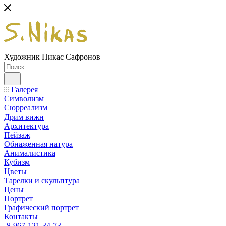
Художник Никас Сафронов
Галерея
Символизм
Сюрреализм
Дрим вижн
Архитектура
Пейзаж
Обнаженная натура
Анималистика
Кубизм
Цветы
Тарелки и скульптура
Цены
Портрет
Графический портрет
Контакты
8-967-121-34-73