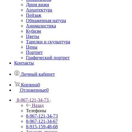
Дрим вижн
Архитектура
Пейзаж
Обнаженная натура
Анималистика
Кубизм
Цветы
Тарелки и скульптура
Цены
Портрет
Графический портрет
Контакты
Личный кабинет
Корзина
0
Отложенные
0
8-967-121-34-73
Назад
Телефоны
8-967-121-34-73
8-967-121-34-67
8-915-159-48-68
Заказать звонок