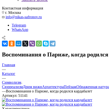
Контактная информация
г. Москва
info@nikas-safronov.ru
Telegram
WhatsApp
Воспоминания о Париже, когда родился
Главная
—
Каталог
—
Символизм
Сюрреализм
Дрим вижн
Архитектура
Пейзаж
Обнаженная натур
—
Воспоминания о Париже, когда родился кардабалет
Артикул:
51141
Характеристики