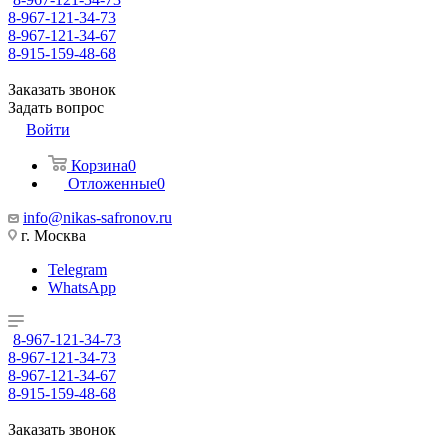
8-967-121-34-73
8-967-121-34-67
8-915-159-48-68
Заказать звонок
Задать вопрос
Войти
Корзина
0
Отложенные
0
info@nikas-safronov.ru
г. Москва
Telegram
WhatsApp
8-967-121-34-73
8-967-121-34-73
8-967-121-34-67
8-915-159-48-68
Заказать звонок