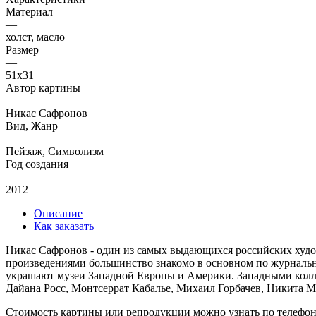
Материал
—
холст, масло
Размер
—
51х31
Автор картины
—
Никас Сафронов
Вид, Жанр
—
Пейзаж, Символизм
Год создания
—
2012
Описание
Как заказать
Никас Сафронов - один из самых выдающихся российских худож
произведениями большинство знакомо в основном по журнальны
украшают музеи Западной Европы и Америки. Западными колле
Дайана Росс, Монтсеррат Кабалье, Михаил Горбачев, Никита М
Стоимость картины или репродукции можно узнать по телефо