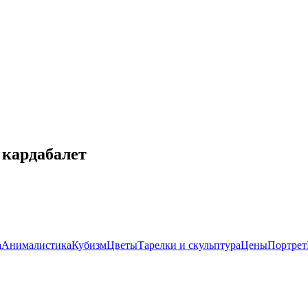
 кардабалет
а
Анималистика
Кубизм
Цветы
Тарелки и скульптура
Цены
Портрет