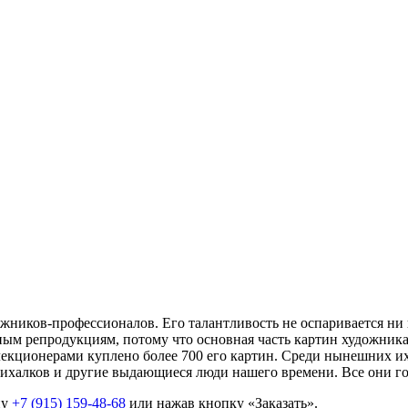
ников-профессионалов. Его талантливость не оспаривается ни 
м репродукциям, потому что основная часть картин художника н
кционерами куплено более 700 его картин. Среди нынешних их 
ихалков и другие выдающиеся люди нашего времени. Все они го
ну
+7 (915) 159-48-68
или нажав кнопку «Заказать».