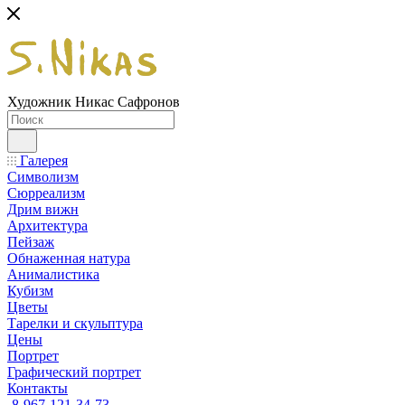
Художник Никас Сафронов
Галерея
Символизм
Сюрреализм
Дрим вижн
Архитектура
Пейзаж
Обнаженная натура
Анималистика
Кубизм
Цветы
Тарелки и скульптура
Цены
Портрет
Графический портрет
Контакты
8-967-121-34-73