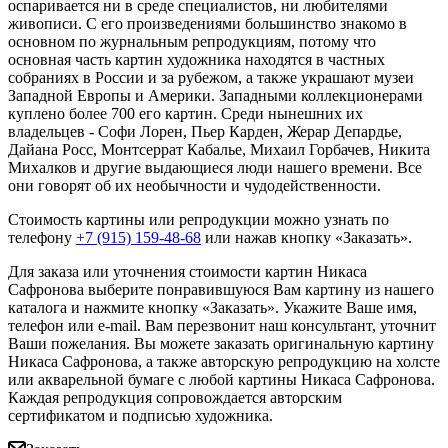
оспаривается ни в среде специалистов, ни любителями
живописи. С его произведениями большинство знакомо в
основном по журнальным репродукциям, потому что
основная часть картин художника находятся в частных
собраниях в России и за рубежом, а также украшают музеи
Западной Европы и Америки. Западными коллекционерами
куплено более 700 его картин. Среди нынешних их
владельцев - Софи Лорен, Пьер Карден, Жерар Депардье,
Дайана Росс, Монтсеррат Кабалье, Михаил Горбачев, Никита
Михалков и другие выдающиеся люди нашего времени. Все
они говорят об их необычности и чудодейственности.
Стоимость картины или репродукции можно узнать по
телефону
+7 (915) 159-48-68
или нажав кнопку «Заказать».
Для заказа или уточнения стоимости картин Никаса
Сафронова выберите понравившуюся Вам картину из нашего
каталога и нажмите кнопку «Заказать».
Укажите Ваше имя,
телефон или e-mail. Вам перезвонит наш консультант, уточнит
Ваши пожелания. Вы можете заказать оригинальную картину
Никаса Сафронова, а также авторскую репродукцию на холсте
или акварельной бумаге с любой картины Никаса Сафронова.
Каждая репродукция сопровождается авторским
сертификатом и подписью художника.