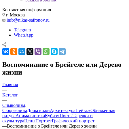
Контактная информация
г. Москва
info@nikas-safronov.ru
Telegram
WhatsApp
Воспоминание о Брейгеле или Дерево
жизни
Главная
—
Каталог
—
Символизм
Сюрреализм
Дрим вижн
Архитектура
Пейзаж
Обнаженная
натура
Анималистика
Кубизм
Цветы
Тарелки и
скульптура
Цены
Портрет
Графический портрет
—
Воспоминание о Брейгеле или Дерево жизни