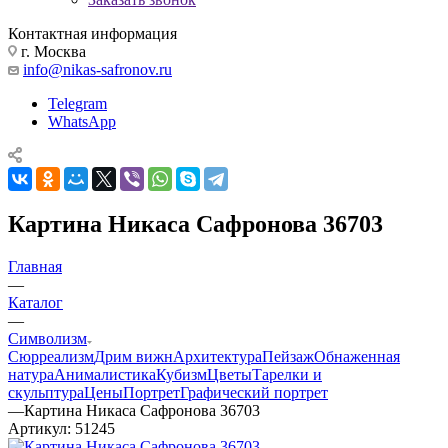
Контактная информация
г. Москва
info@nikas-safronov.ru
Telegram
WhatsApp
Картина Никаса Сафронова 36703
Главная
—
Каталог
—
Символизм
Сюрреализм
Дрим вижн
Архитектура
Пейзаж
Обнаженная
натура
Анималистика
Кубизм
Цветы
Тарелки и
скульптура
Цены
Портрет
Графический портрет
—
Картина Никаса Сафронова 36703
Артикул:
51245