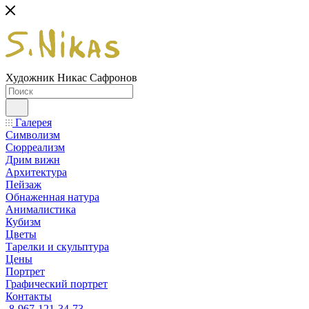
Художник Никас Сафронов
Галерея
Символизм
Сюрреализм
Дрим вижн
Архитектура
Пейзаж
Обнаженная натура
Анималистика
Кубизм
Цветы
Тарелки и скульптура
Цены
Портрет
Графический портрет
Контакты
8-967-121-34-73