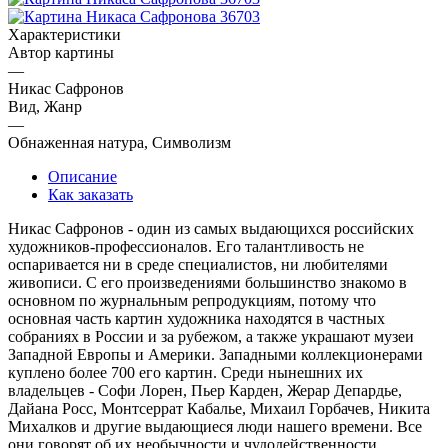
Характеристики
Автор картины
—
Никас Сафронов
Вид, Жанр
—
Обнаженная натура, Символизм
Описание
Как заказать
Никас Сафронов - один из самых выдающихся российских
художников-профессионалов. Его талантливость не
оспаривается ни в среде специалистов, ни любителями
живописи. С его произведениями большинство знакомо в
основном по журнальным репродукциям, потому что
основная часть картин художника находятся в частных
собраниях в России и за рубежом, а также украшают музеи
Западной Европы и Америки. Западными коллекционерами
куплено более 700 его картин. Среди нынешних их
владельцев - Софи Лорен, Пьер Карден, Жерар Депардье,
Дайана Росс, Монтсеррат Кабалье, Михаил Горбачев, Никита
Михалков и другие выдающиеся люди нашего времени. Все
они говорят об их необычности и чудодейственности.