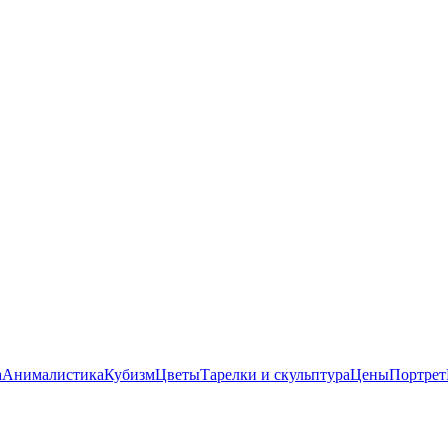
а
Анималистика
Кубизм
Цветы
Тарелки и скульптура
Цены
Портрет