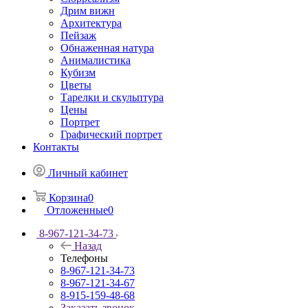
Дрим вижн
Архитектура
Пейзаж
Обнаженная натура
Анималистика
Кубизм
Цветы
Тарелки и скульптура
Цены
Портрет
Графический портрет
Контакты
Личный кабинет
Корзина
0
Отложенные
0
8-967-121-34-73
Назад
Телефоны
8-967-121-34-73
8-967-121-34-67
8-915-159-48-68
Заказать звонок