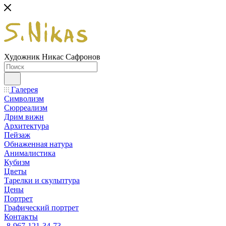
Художник Никас Сафронов
Галерея
Символизм
Сюрреализм
Дрим вижн
Архитектура
Пейзаж
Обнаженная натура
Анималистика
Кубизм
Цветы
Тарелки и скульптура
Цены
Портрет
Графический портрет
Контакты
8-967-121-34-73