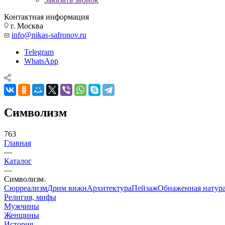
Контактная информация
г. Москва
info@nikas-safronov.ru
Telegram
WhatsApp
Символизм
763
Главная
—
Каталог
—
Символизм
Сюрреализм
Дрим вижн
Архитектура
Пейзаж
Обнаженная натур
Религия, мифы
Мужчины
Женщины
История