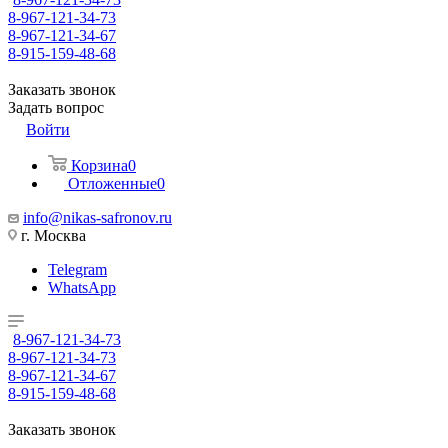
8-967-121-34-73
8-967-121-34-67
8-915-159-48-68
Заказать звонок
Задать вопрос
Войти
Корзина
0
Отложенные
0
info@nikas-safronov.ru
г. Москва
Telegram
WhatsApp
8-967-121-34-73
8-967-121-34-73
8-967-121-34-67
8-915-159-48-68
Заказать звонок