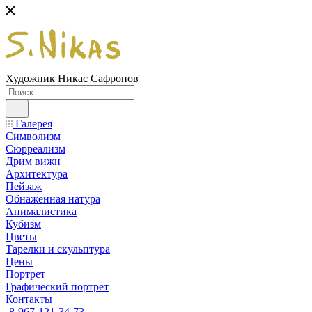
Художник Никас Сафронов
Галерея
Символизм
Сюрреализм
Дрим вижн
Архитектура
Пейзаж
Обнаженная натура
Анималистика
Кубизм
Цветы
Тарелки и скульптура
Цены
Портрет
Графический портрет
Контакты
8-967-121-34-73