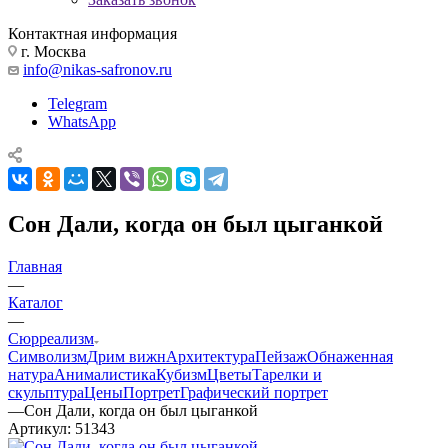
Контактная информация
г. Москва
info@nikas-safronov.ru
Telegram
WhatsApp
Сон Дали, когда он был цыганкой
Главная
—
Каталог
—
Сюрреализм
Символизм
Дрим вижн
Архитектура
Пейзаж
Обнаженная
натура
Анималистика
Кубизм
Цветы
Тарелки и
скульптура
Цены
Портрет
Графический портрет
—
Сон Дали, когда он был цыганкой
Артикул:
51343