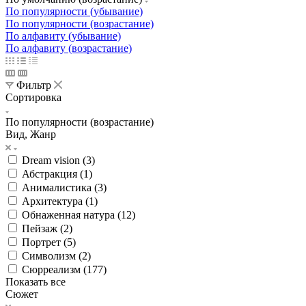
По популярности (убывание)
По популярности (возрастание)
По алфавиту (убывание)
По алфавиту (возрастание)
Фильтр
Сортировка
По популярности (возрастание)
Вид, Жанр
Dream vision (
3
)
Абстракция (
1
)
Анималистика (
3
)
Архитектура (
1
)
Обнаженная натура (
12
)
Пейзаж (
2
)
Портрет (
5
)
Символизм (
2
)
Сюрреализм (
177
)
Показать все
Сюжет