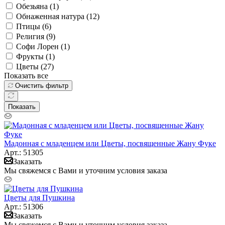
Обезьяна (
1
)
Обнаженная натура (
12
)
Птицы (
6
)
Религия (
9
)
Софи Лорен (
1
)
Фрукты (
1
)
Цветы (
27
)
Показать все
Очистить фильтр
Показать
Мадонная с младенцем или Цветы, посвященные Жану Фуке
Арт.: 51305
Заказать
Мы свяжемся с Вами и уточним условия заказа
Цветы для Пушкина
Арт.: 51306
Заказать
Мы свяжемся с Вами и уточним условия заказа