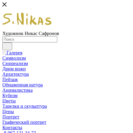
Художник Никас Сафронов
Галерея
Символизм
Сюрреализм
Дрим вижн
Архитектура
Пейзаж
Обнаженная натура
Анималистика
Кубизм
Цветы
Тарелки и скульптура
Цены
Портрет
Графический портрет
Контакты
8-967-121-34-73