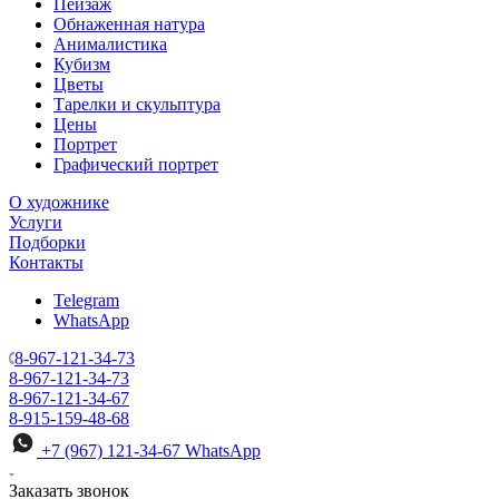
Пейзаж
Обнаженная натура
Анималистика
Кубизм
Цветы
Тарелки и скульптура
Цены
Портрет
Графический портрет
О художнике
Услуги
Подборки
Контакты
Telegram
WhatsApp
8-967-121-34-73
8-967-121-34-73
8-967-121-34-67
8-915-159-48-68
+7 (967) 121-34-67
WhatsApp
Заказать звонок