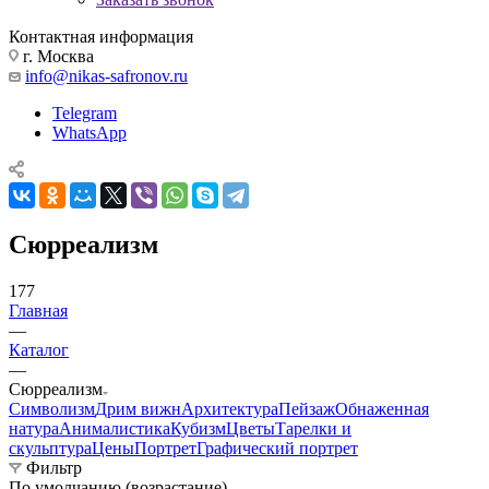
Контактная информация
г. Москва
info@nikas-safronov.ru
Telegram
WhatsApp
Сюрреализм
177
Главная
—
Каталог
—
Сюрреализм
Символизм
Дрим вижн
Архитектура
Пейзаж
Обнаженная
натура
Анималистика
Кубизм
Цветы
Тарелки и
скульптура
Цены
Портрет
Графический портрет
Фильтр
По умолчанию (возрастание)