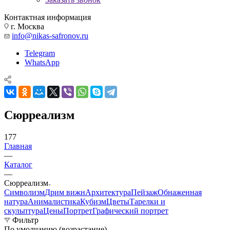
Контактная информация
г. Москва
info@nikas-safronov.ru
Telegram
WhatsApp
Сюрреализм
177
Главная
—
Каталог
—
Сюрреализм
Символизм
Дрим вижн
Архитектура
Пейзаж
Обнаженная
натура
Анималистика
Кубизм
Цветы
Тарелки и
скульптура
Цены
Портрет
Графический портрет
Фильтр
По умолчанию (возрастание)