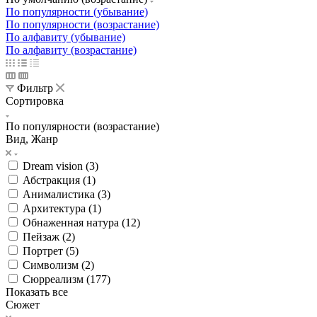
По популярности (убывание)
По популярности (возрастание)
По алфавиту (убывание)
По алфавиту (возрастание)
Фильтр
Сортировка
По популярности (возрастание)
Вид, Жанр
Dream vision (
3
)
Абстракция (
1
)
Анималистика (
3
)
Архитектура (
1
)
Обнаженная натура (
12
)
Пейзаж (
2
)
Портрет (
5
)
Символизм (
2
)
Сюрреализм (
177
)
Показать все
Сюжет