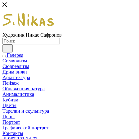
Художник Никас Сафронов
Галерея
Символизм
Сюрреализм
Дрим вижн
Архитектура
Пейзаж
Обнаженная натура
Анималистика
Кубизм
Цветы
Тарелки и скульптура
Цены
Портрет
Графический портрет
Контакты
8-967-121-34-73