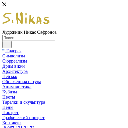
Художник Никас Сафронов
Галерея
Символизм
Сюрреализм
Дрим вижн
Архитектура
Пейзаж
Обнаженная натура
Анималистика
Кубизм
Цветы
Тарелки и скульптура
Цены
Портрет
Графический портрет
Контакты
8-967-121-34-73