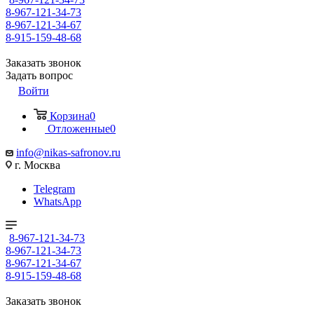
8-967-121-34-73
8-967-121-34-67
8-915-159-48-68
Заказать звонок
Задать вопрос
Войти
Корзина
0
Отложенные
0
info@nikas-safronov.ru
г. Москва
Telegram
WhatsApp
8-967-121-34-73
8-967-121-34-73
8-967-121-34-67
8-915-159-48-68
Заказать звонок