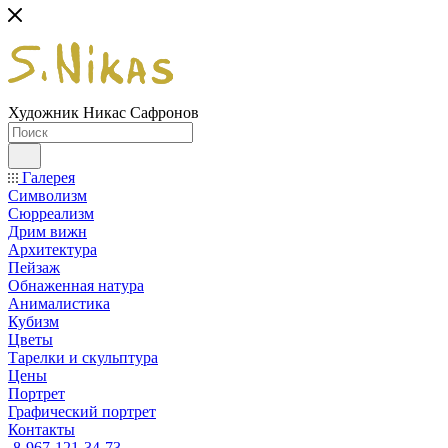
Художник Никас Сафронов
Галерея
Символизм
Сюрреализм
Дрим вижн
Архитектура
Пейзаж
Обнаженная натура
Анималистика
Кубизм
Цветы
Тарелки и скульптура
Цены
Портрет
Графический портрет
Контакты
8-967-121-34-73