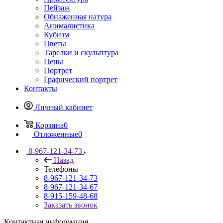
Пейзаж
Обнаженная натура
Анималистика
Кубизм
Цветы
Тарелки и скульптура
Цены
Портрет
Графический портрет
Контакты
Личный кабинет
Корзина
0
Отложенные
0
8-967-121-34-73
Назад
Телефоны
8-967-121-34-73
8-967-121-34-67
8-915-159-48-68
Заказать звонок
Контактная информация