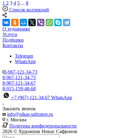
1
2
3
4
5
...
8
Список коллекций
О художнике
Услуги
Подборки
Контакты
Telegram
WhatsApp
8-967-121-34-73
8-967-121-34-73
8-967-121-34-67
8-915-159-48-68
+7 (967) 121-34-67
WhatsApp
Заказать звонок
info@nikas-safronov.ru
г. Москва
Политика конфиденциальности
2026 © Художник Никас Сафронов