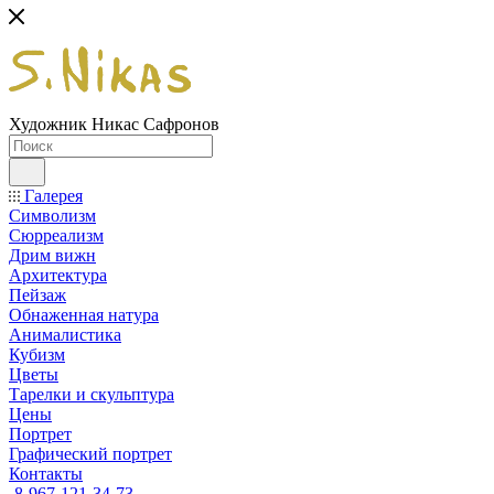
Художник Никас Сафронов
Галерея
Символизм
Сюрреализм
Дрим вижн
Архитектура
Пейзаж
Обнаженная натура
Анималистика
Кубизм
Цветы
Тарелки и скульптура
Цены
Портрет
Графический портрет
Контакты
8-967-121-34-73