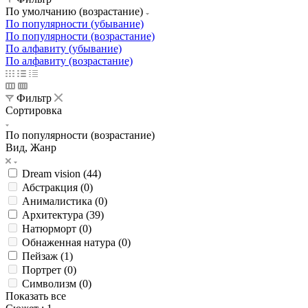
По умолчанию (возрастание)
По популярности (убывание)
По популярности (возрастание)
По алфавиту (убывание)
По алфавиту (возрастание)
Фильтр
Сортировка
По популярности (возрастание)
Вид, Жанр
Dream vision (
44
)
Абстракция (
0
)
Анималистика (
0
)
Архитектура (
39
)
Натюрморт (
0
)
Обнаженная натура (
0
)
Пейзаж (
1
)
Портрет (
0
)
Символизм (
0
)
Показать все