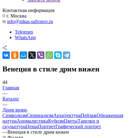
Контактная информация
г. Москва
info@nikas-safronov.ru
Telegram
WhatsApp
Венеция в стиле дрим вижен
44
Главная
—
Каталог
—
Дрим вижн
Символизм
Сюрреализм
Архитектура
Пейзаж
Обнаженная
натура
Анималистика
Кубизм
Цветы
Тарелки и
скульптура
Цены
Портрет
Графический портрет
—
Венеция в стиле дрим вижен
Фильтр