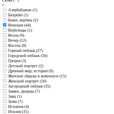
Сюжет
: 1
Азербайджан (
1
)
Бахрейн (
1
)
Быки, коровы (
2
)
Венеция (
44
)
Верблюды (
1
)
Весна (
9
)
Вечер (
12
)
Восток (
9
)
Горный пейзаж (
27
)
Городской пейзаж (
50
)
Греция (
3
)
Детский портрет (
2
)
Древний мир, история (
9
)
Женские образы в живописи (
15
)
Женский портрет (
10
)
Загородный пейзаж (
35
)
Замки, дворцы (
7
)
Заяц (
1
)
Зима (
7
)
Испания (
4
)
Италия (
31
)