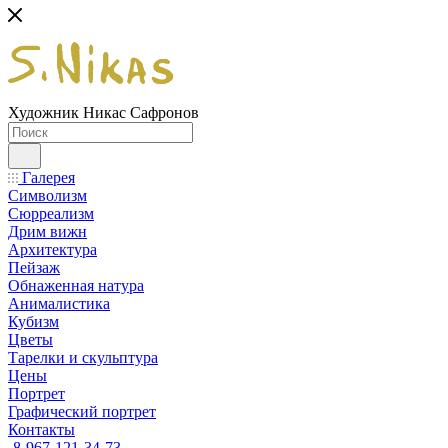
Художник Никас Сафронов
Галерея
Символизм
Сюрреализм
Дрим вижн
Архитектура
Пейзаж
Обнаженная натура
Анималистика
Кубизм
Цветы
Тарелки и скульптура
Цены
Портрет
Графический портрет
Контакты
8-967-121-34-73