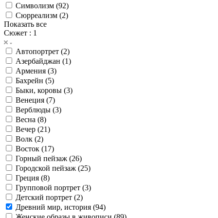
Символизм (
92
)
Сюрреализм (
2
)
Показать все
Сюжет
: 1
Автопортрет (
2
)
Азербайджан (
1
)
Армения (
3
)
Бахрейн (
5
)
Быки, коровы (
3
)
Венеция (
7
)
Верблюды (
3
)
Весна (
8
)
Вечер (
21
)
Волк (
2
)
Восток (
17
)
Горный пейзаж (
26
)
Городской пейзаж (
25
)
Греция (
8
)
Групповой портрет (
3
)
Детский портрет (
2
)
Древний мир, история (
94
)
Женские образы в живописи (
89
)