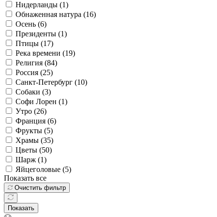
Нидерланды (
1
)
Обнаженная натура (
16
)
Осень (
6
)
Президенты (
1
)
Птицы (
17
)
Река времени (
19
)
Религия (
84
)
Россия (
25
)
Санкт-Петербург (
10
)
Собаки (
3
)
Софи Лорен (
1
)
Утро (
26
)
Франция (
6
)
Фрукты (
5
)
Храмы (
35
)
Цветы (
50
)
Шарж (
1
)
Яйцеголовые (
5
)
Показать все
Очистить фильтр
Показать