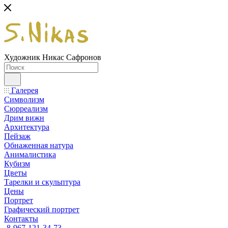
Художник Никас Сафронов
Галерея
Символизм
Сюрреализм
Дрим вижн
Архитектура
Пейзаж
Обнаженная натура
Анималистика
Кубизм
Цветы
Тарелки и скульптура
Цены
Портрет
Графический портрет
Контакты
8-967-121-34-73