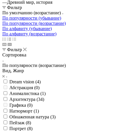
—
Древний мир, история
Фильтр
По умолчанию (возрастание)
По популярности (убывание)
По популярности (возрастание)
По алфавиту (убывание)
По алфавиту (возрастание)
Фильтр
Сортировка
По популярности (возрастание)
Вид, Жанр
Dream vision (
4
)
Абстракция (
0
)
Анималистика (
1
)
Архитектура (
34
)
Графика (
0
)
Натюрморт (
1
)
Обнаженная натура (
3
)
Пейзаж (
8
)
Портрет (
8
)