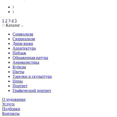
1
2
3
4
5
Каталог
Символизм
Сюрреализм
Дрим вижн
Архитектура
Пейзаж
Обнаженная натура
Анималистика
Кубизм
Цветы
Тарелки и скульптура
Цены
Портрет
Графический портрет
О художнике
Услуги
Подборки
Контакты