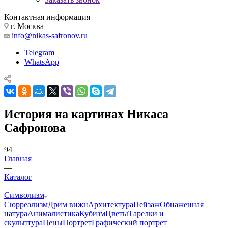
Контактная информация
г. Москва
info@nikas-safronov.ru
Telegram
WhatsApp
История на картинах Никаса
Сафронова
94
Главная
—
Каталог
—
Символизм
Сюрреализм
Дрим вижн
Архитектура
Пейзаж
Обнаженная
натура
Анималистика
Кубизм
Цветы
Тарелки и
скульптура
Цены
Портрет
Графический портрет